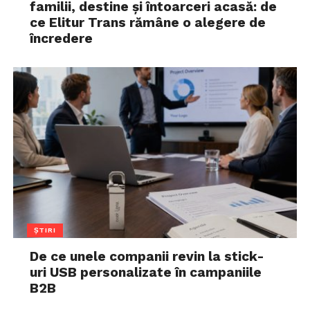
familii, destine și întoarceri acasă: de
ce Elitur Trans rămâne o alegere de
încredere
ȘTIRI
De ce unele companii revin la stick-
uri USB personalizate în campaniile
B2B