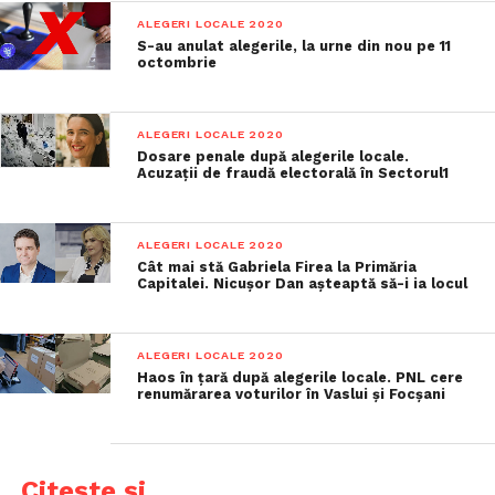
ALEGERI LOCALE 2020
S-au anulat alegerile, la urne din nou pe 11
octombrie
ALEGERI LOCALE 2020
Dosare penale după alegerile locale.
Acuzații de fraudă electorală în Sectorul1
ALEGERI LOCALE 2020
Cât mai stă Gabriela Firea la Primăria
Capitalei. Nicușor Dan așteaptă să-i ia locul
ALEGERI LOCALE 2020
Haos în țară după alegerile locale. PNL cere
renumărarea voturilor în Vaslui și Focșani
Citește și