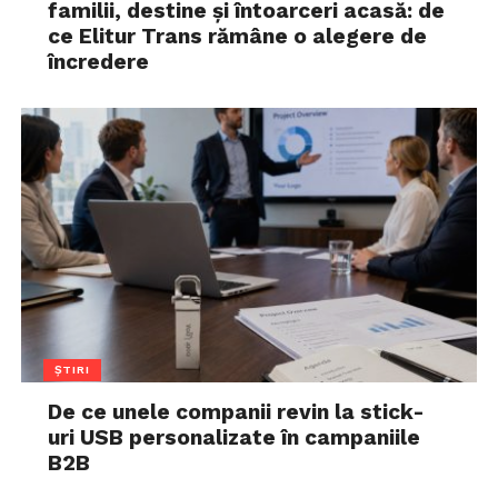
familii, destine și întoarceri acasă: de
ce Elitur Trans rămâne o alegere de
încredere
ȘTIRI
De ce unele companii revin la stick-
uri USB personalizate în campaniile
B2B