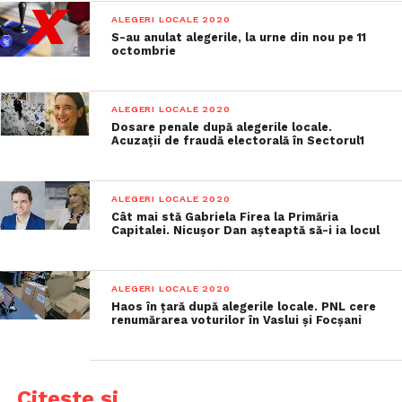
ALEGERI LOCALE 2020
S-au anulat alegerile, la urne din nou pe 11
octombrie
ALEGERI LOCALE 2020
Dosare penale după alegerile locale.
Acuzații de fraudă electorală în Sectorul1
ALEGERI LOCALE 2020
Cât mai stă Gabriela Firea la Primăria
Capitalei. Nicușor Dan așteaptă să-i ia locul
ALEGERI LOCALE 2020
Haos în țară după alegerile locale. PNL cere
renumărarea voturilor în Vaslui și Focșani
Citește și