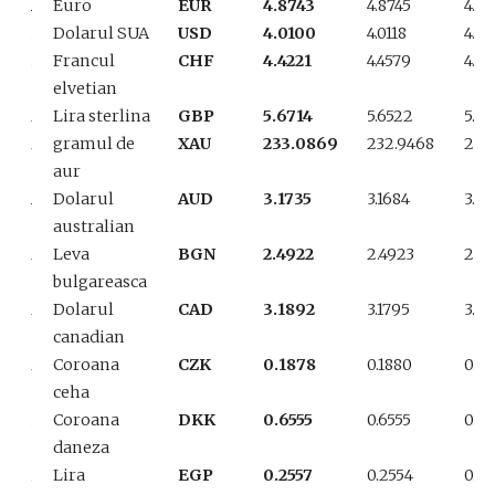
Euro
EUR
4.8743
4.8745
4.8
Dolarul SUA
USD
4.0100
4.0118
4.01
Francul
CHF
4.4221
4.4579
4.47
elvetian
Lira sterlina
GBP
5.6714
5.6522
5.6
gramul de
XAU
233.0869
232.9468
232
aur
Dolarul
AUD
3.1735
3.1684
3.16
australian
Leva
BGN
2.4922
2.4923
2.4
bulgareasca
Dolarul
CAD
3.1892
3.1795
3.18
canadian
Coroana
CZK
0.1878
0.1880
0.18
ceha
Coroana
DKK
0.6555
0.6555
0.65
daneza
Lira
EGP
0.2557
0.2554
0.2