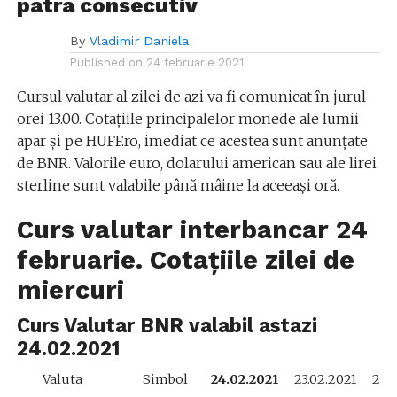
patra consecutiv
By
Vladimir Daniela
Published on
24 februarie 2021
Cursul valutar al zilei de azi va fi comunicat în jurul
orei 13.00. Cotațiile principalelor monede ale lumii
apar și pe HUFF.ro, imediat ce acestea sunt anunțate
de BNR. Valorile euro, dolarului american sau ale lirei
sterline sunt valabile până mâine la aceeași oră.
Curs valutar interbancar 24
februarie. Cotațiile zilei de
miercuri
Curs Valutar BNR valabil astazi
24.02.2021
Valuta
Simbol
24.02.2021
23.02.2021
22.