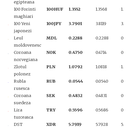
egipteana
100 Forinti
100HUF
1.3552
1.3568
1.35
maghiari
100 Yeni
100JPY
3.7901
3.8119
3.8
japonezi
Leul
MDL
0.2288
0.2288
0.2
moldovenesc
Coroana
NOK
0.4750
0.4714
0.47
norvegiana
Zlotul
PLN
1.0792
1.0818
1.08
polonez
Rubla
RUB
0.0544
0.0540
0.0
rusesca
Coroana
SEK
0.4832
0.4831
0.48
suedeza
Lira
TRY
0.5596
0.5686
0.57
turceasca
DST
XDR
5.7919
5.7928
5.7