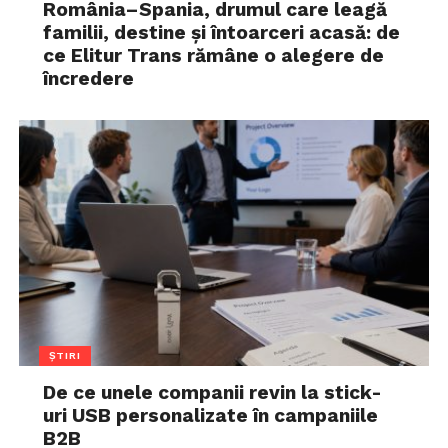
România–Spania, drumul care leagă
familii, destine și întoarceri acasă: de
ce Elitur Trans rămâne o alegere de
încredere
ȘTIRI
De ce unele companii revin la stick-
uri USB personalizate în campaniile
B2B