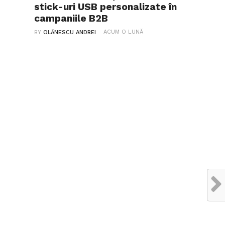
stick-uri USB personalizate în
campaniile B2B
ACUM O LUNĂ
BY
OLĂNESCU ANDREI