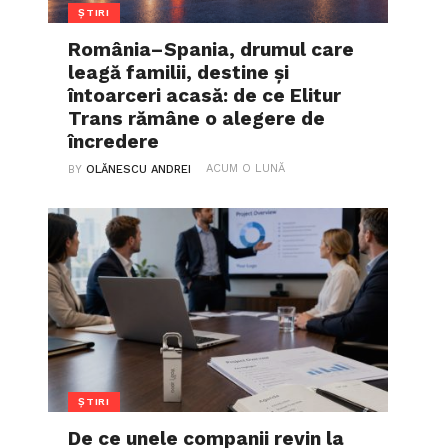
ȘTIRI
România–Spania, drumul care
leagă familii, destine și
întoarceri acasă: de ce Elitur
Trans rămâne o alegere de
încredere
ACUM O LUNĂ
BY
OLĂNESCU ANDREI
ȘTIRI
De ce unele companii revin la