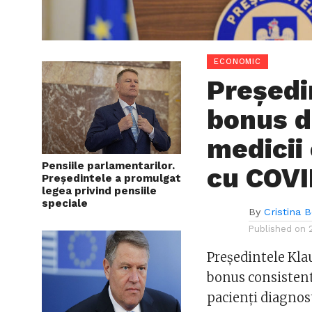
ECONOMIC
Președi
bonus d
medicii
Pensiile parlamentarilor.
cu COVI
Președintele a promulgat
legea privind pensiile
speciale
By
Cristina 
Published on
Președintele Klau
bonus consistent
pacienți diagnos