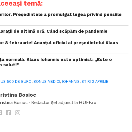
aceeași temă:
rilor. Președintele a promulgat legea privind pensiile
clarații de ultimă oră. Când scăpăm de pandemie
pe 8 februarie! Anunțul oficial al președintelui Klaus
ța normală. Klaus Iohannis este optimist: „Este o
o salut!”
US 500 DE EURO
,
BONUS MEDICI
,
IOHANNIS
,
STIRI 2 APRILIE
ristina Bosioc
ristina Bosioc - Redactor șef adjunct la HUFF.ro