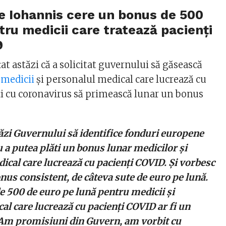
e Iohannis cere un bonus de 500
tru medicii care tratează pacienți
9
t astăzi că a solicitat guvernului să găsească
a
medicii
și personalul medical care lucrează cu
ați cu coronavirus să primească lunar un bonus
tăzi Guvernului să identifice fonduri europene
 a putea plăti un bonus lunar medicilor și
ical care lucrează cu pacienți COVID. Și vorbesc
nus consistent, de câteva sute de euro pe lună.
e 500 de euro pe lună pentru medicii și
al care lucrează cu pacienți COVID ar fi un
 Am promisiuni din Guvern, am vorbit cu