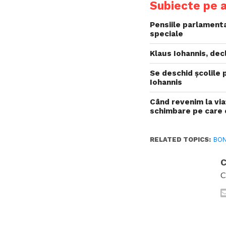
Subiecte pe 
Pensiile parlamenta
speciale
Klaus Iohannis, de
Se deschid școlile 
Iohannis
Când revenim la via
schimbare pe care 
RELATED TOPICS:
BON
C
C