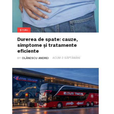
ȘTIRI
Durerea de spate: cauze,
simptome și tratamente
eficiente
ACUM 3 SĂPTĂMÂNI
BY
OLĂNESCU ANDREI