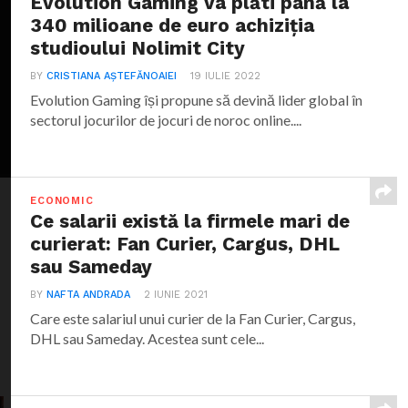
Evolution Gaming va plăti până la
340 milioane de euro achiziția
studioului Nolimit City
BY
CRISTIANA AȘTEFĂNOAIEI
19 IULIE 2022
Evolution Gaming își propune să devină lider global în
sectorul jocurilor de jocuri de noroc online....
ECONOMIC
Ce salarii există la firmele mari de
curierat: Fan Curier, Cargus, DHL
sau Sameday
BY
NAFTA ANDRADA
2 IUNIE 2021
Care este salariul unui curier de la Fan Curier, Cargus,
DHL sau Sameday. Acestea sunt cele...