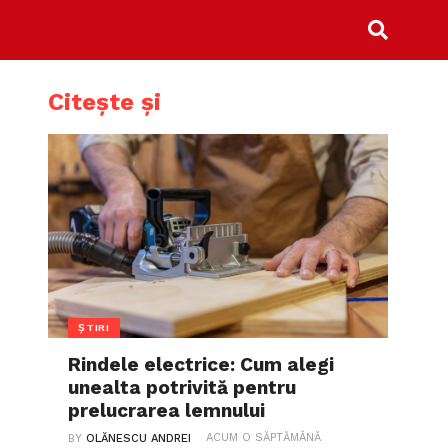
Citește și
ȘTIRI
Rindele electrice: Cum alegi
unealta potrivită pentru
prelucrarea lemnului
ACUM O SĂPTĂMÂNĂ
BY
OLĂNESCU ANDREI