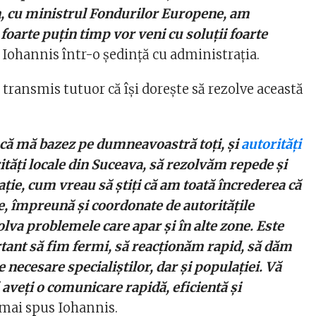
, cu ministrul Fondurilor Europene, am
foarte puțin timp vor veni cu soluții foarte
s Iohannis într-o ședință cu administrația.
 transmis tutuor că își dorește să rezolve această
i că mă bazez pe dumneavoastră toți, și
autorități
rități locale din Suceava, să rezolvăm repede și
ație, cum vreau să știți că am toată încrederea că
le, împreună și coordonate de autoritățile
olva problemele care apar și în alte zone. Este
ant să fim fermi, să reacționăm rapid, să dăm
e necesare specialiștilor, dar și populației. Vă
ă aveți o comunicare rapidă, eficientă și
mai spus Iohannis.