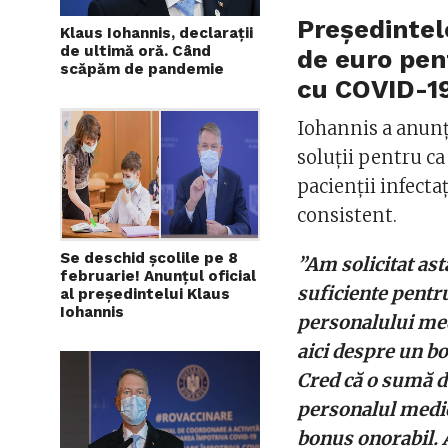
Președintel
Klaus Iohannis, declarații
de ultimă oră. Când
de euro pen
scăpăm de pandemie
cu COVID-1
Iohannis a anunța
soluții pentru c
pacienții infect
consistent.
Se deschid școlile pe 8
”Am solicitat as
februarie! Anunțul oficial
suficiente pentru
al președintelui Klaus
Iohannis
personalului med
aici despre un bo
Cred că o sumă d
personalul medic
bonus onorabil.