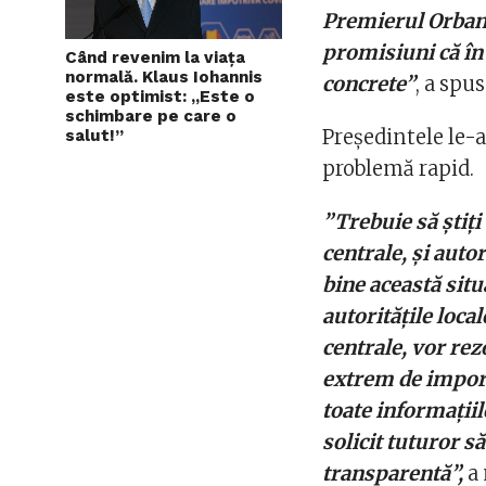
Premierul Orban
promisiuni că în 
Când revenim la viața
normală. Klaus Iohannis
concrete”
, a spu
este optimist: „Este o
schimbare pe care o
Președintele le-a
salut!”
problemă rapid.
”Trebuie să știț
centrale, și auto
bine această situ
autoritățile loca
centrale, vor rez
extrem de import
toate informațiil
solicit tuturor s
transparentă”,
a 