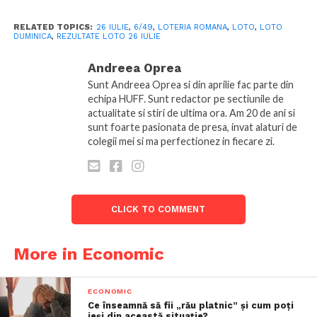
RELATED TOPICS:
26 IULIE
,
6/49
,
LOTERIA ROMANA
,
LOTO
,
LOTO
DUMINICA
,
REZULTATE LOTO 26 IULIE
Andreea Oprea
Sunt Andreea Oprea si din aprilie fac parte din
echipa HUFF. Sunt redactor pe sectiunile de
actualitate si stiri de ultima ora. Am 20 de ani si
sunt foarte pasionata de presa, invat alaturi de
colegii mei si ma perfectionez in fiecare zi.
CLICK TO COMMENT
More in Economic
ECONOMIC
Ce înseamnă să fii „rău platnic” și cum poți
ieși din această situație?