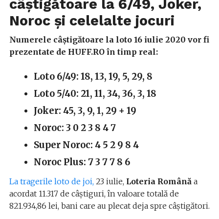
câștigătoare la 6/49, Joker,
Noroc și celelalte jocuri
Numerele câştigătoare la loto 16 iulie 2020 vor fi
prezentate de HUFF.RO în timp real:
Loto 6/49: 18, 13, 19, 5, 29, 8
Loto 5/40: 21, 11, 34, 36, 3, 18
Joker: 45, 3, 9, 1, 29 + 19
Noroc: 3 0 2 3 8 4 7
Super Noroc: 4 5 2 9 8 4
Noroc Plus: 7 3 7 7 8 6
La tragerile loto de joi,
23 iulie,
Loteria Română
a
acordat 11.317 de câştiguri, în valoare totală de
821.934,86 lei, bani care au plecat deja spre câștigători.