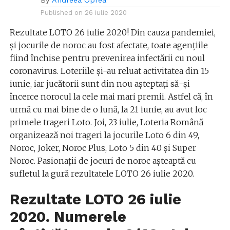
By
Andreea Oprea
Published on
26 iulie 2020
Rezultate LOTO 26 iulie 2020! Din cauza pandemiei,
și jocurile de noroc au fost afectate, toate agențiile
fiind închise pentru prevenirea infectării cu noul
coronavirus. Loteriile și-au reluat activitatea din 15
iunie, iar jucătorii sunt din nou așteptați să-și
încerce norocul la cele mai mari premii. Astfel că, în
urmă cu mai bine de o lună, la 21 iunie, au avut loc
primele trageri Loto. Joi, 23 iulie, Loteria Română
organizează noi trageri la jocurile Loto 6 din 49,
Noroc, Joker, Noroc Plus, Loto 5 din 40 şi Super
Noroc. Pasionații de jocuri de noroc așteaptă cu
sufletul la gură rezultatele LOTO 26 iulie 2020.
Rezultate LOTO 26 iulie
2020. Numerele