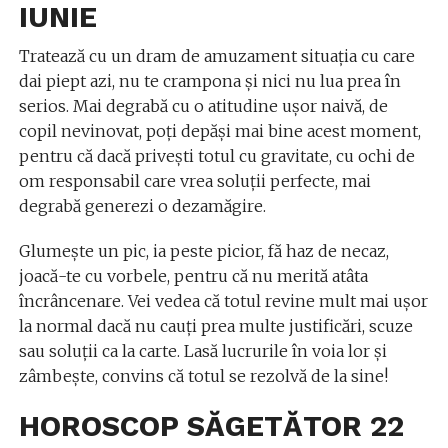
IUNIE
Tratează cu un dram de amuzament situaţia cu care
dai piept azi, nu te crampona şi nici nu lua prea în
serios. Mai degrabă cu o atitudine uşor naivă, de
copil nevinovat, poţi depăşi mai bine acest moment,
pentru că dacă priveşti totul cu gravitate, cu ochi de
om responsabil care vrea soluţii perfecte, mai
degrabă generezi o dezamăgire.
Glumeşte un pic, ia peste picior, fă haz de necaz,
joacă-te cu vorbele, pentru că nu merită atâta
încrâncenare. Vei vedea că totul revine mult mai uşor
la normal dacă nu cauţi prea multe justificări, scuze
sau soluţii ca la carte. Lasă lucrurile în voia lor şi
zâmbeşte, convins că totul se rezolvă de la sine!
HOROSCOP SĂGETĂTOR 22