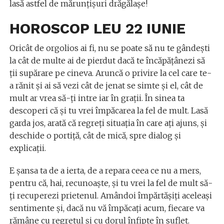
lasă astfel de mărunţişuri drăgălaşe!
HOROSCOP LEU 22 IUNIE
Oricât de orgolios ai fi, nu se poate să nu te gândeşti
la cât de multe ai de pierdut dacă te încăpăţânezi să
ţii supărare pe cineva. Aruncă o privire la cel care te-
a rănit şi ai să vezi cât de jenat se simte şi el, cât de
mult ar vrea să-ţi intre iar în graţii. În sinea ta
descoperi că şi tu vrei împăcarea la fel de mult. Lasă
garda jos, arată că regreţi situaţia în care aţi ajuns, şi
deschide o portiţă, cât de mică, spre dialog şi
explicaţii.
E şansa ta de a ierta, de a repara ceea ce nu a mers,
pentru că, hai, recunoaşte, şi tu vrei la fel de mult să-
ţi recuperezi prietenul. Amândoi împărtăşiţi aceleaşi
sentimente şi, dacă nu vă împăcaţi acum, fiecare va
rămâne cu regretul şi cu dorul înfipte în suflet.