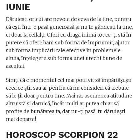
IUNIE
Dăruieşti oricui are nevoie de ceva de la tine, pentru
că eşti într-o pasă generoasă şi nu te gândeşti la tine,
ci doar la ceilalţi. Oferi cu dragă inimă tot ce-ţi stă în
putere să oferi: bani sub formă de împrumut, ajutor
sub forma implicării tale efective în problemele
altuia, înţelegere sub forma unei urechi bune de
ascultat.
Simţi că e momentul cel mai potrivit să împărtăşeşti
ceea ce ştii sau ai, pentru că nu consideri că trebuie
să le ţii doar pentru tine. Mai rar asemenea atitudine
altruistă şi darnică, încât mulţi ar putea chiar să
profite de bunătatea ta, dar nu-ţi pasă: tu dăruieşti
mai departe!
HOROSCOP SCORPION 22