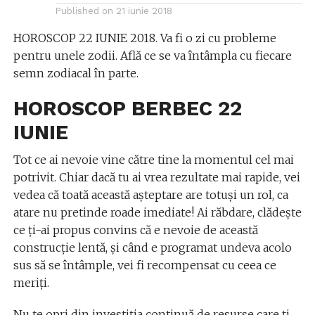
Published on
21 iunie 2018
HOROSCOP 22 IUNIE 2018. Va fi o zi cu probleme
pentru unele zodii. Află ce se va întâmpla cu fiecare
semn zodiacal în parte.
HOROSCOP BERBEC 22
IUNIE
Tot ce ai nevoie vine către tine la momentul cel mai
potrivit. Chiar dacă tu ai vrea rezultate mai rapide, vei
vedea că toată această aşteptare are totuşi un rol, ca
atare nu pretinde roade imediate! Ai răbdare, clădeşte
ce ţi-ai propus convins că e nevoie de această
construcţie lentă, şi când e programat undeva acolo
sus să se întâmple, vei fi recompensat cu ceea ce
meriţi.
Nu te opri din investiţia continuă de resurse care ţi