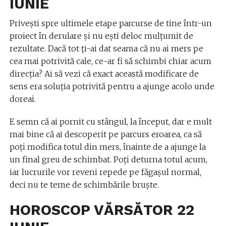
IUNIE
Priveşti spre ultimele etape parcurse de tine într-un
proiect în derulare şi nu eşti deloc mulţumit de
rezultate. Dacă tot ţi-ai dat seama că nu ai mers pe
cea mai potrivită cale, ce-ar fi să schimbi chiar acum
direcţia? Ai să vezi că exact această modificare de
sens era soluţia potrivită pentru a ajunge acolo unde
doreai.
E semn că ai pornit cu stângul, la început, dar e mult
mai bine că ai descoperit pe parcurs eroarea, ca să
poţi modifica totul din mers, înainte de a ajunge la
un final greu de schimbat. Poţi deturna totul acum,
iar lucrurile vor reveni repede pe făgaşul normal,
deci nu te teme de schimbările bruşte.
HOROSCOP VĂRSĂTOR 22