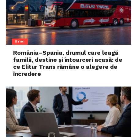
ȘTIRI
România–Spania, drumul care leagă
familii, destine și întoarceri acasă: de
ce Elitur Trans rămâne o alegere de
încredere