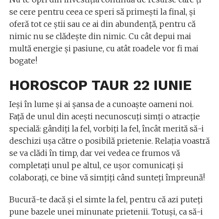
se cere pentru ceea ce speri să primeşti la final, şi
oferă tot ce ştii sau ce ai din abundenţă, pentru că
nimic nu se clădeşte din nimic. Cu cât depui mai
multă energie şi pasiune, cu atât roadele vor fi mai
bogate!
HOROSCOP TAUR 22 IUNIE
Ieşi în lume şi ai şansa de a cunoaşte oameni noi.
Faţă de unul din aceşti necunoscuţi simţi o atracţie
specială: gândiţi la fel, vorbiţi la fel, încât merită să-i
deschizi uşa către o posibilă prietenie. Relaţia voastră
se va clădi în timp, dar vei vedea ce frumos vă
completaţi unul pe altul, ce uşor comunicaţi şi
colaboraţi, ce bine vă simţiţi când sunteţi împreună!
Bucură-te dacă şi el simte la fel, pentru că azi puteţi
pune bazele unei minunate prietenii. Totuşi, ca să-i