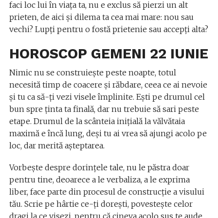
faci loc lui în viaţa ta, nu e exclus să pierzi un alt
prieten, de aici şi dilema ta cea mai mare: nou sau
vechi? Lupţi pentru o fostă prietenie sau accepţi alta?
HOROSCOP GEMENI 22 IUNIE
Nimic nu se construieşte peste noapte, totul
necesită timp de coacere şi răbdare, ceea ce ai nevoie
şi tu ca să-ţi vezi visele împlinite. Eşti pe drumul cel
bun spre ţinta ta finală, dar nu trebuie să sari peste
etape. Drumul de la scânteia iniţială la vălvătaia
maximă e încă lung, deşi tu ai vrea să ajungi acolo pe
loc, dar merită aşteptarea.
Vorbeşte despre dorinţele tale, nu le păstra doar
pentru tine, deoarece a le verbaliza, a le exprima
liber, face parte din procesul de construcţie a visului
tău. Scrie pe hârtie ce-ţi doreşti, povesteşte celor
dragi la ce visezi, pentru că cineva acolo sus te aude