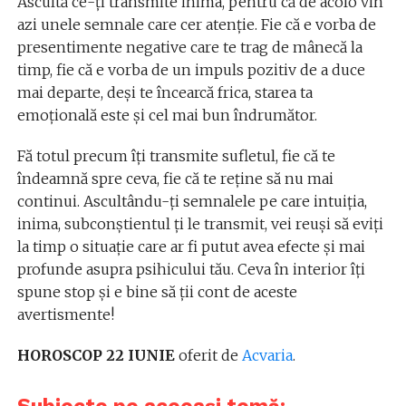
Ascultă ce-ţi transmite inima, pentru că de acolo vin
azi unele semnale care cer atenţie. Fie că e vorba de
presentimente negative care te trag de mânecă la
timp, fie că e vorba de un impuls pozitiv de a duce
mai departe, deşi te încearcă frica, starea ta
emoţională este şi cel mai bun îndrumător.
Fă totul precum îţi transmite sufletul, fie că te
îndeamnă spre ceva, fie că te reţine să nu mai
continui. Ascultându-ţi semnalele pe care intuiţia,
inima, subconştientul ţi le transmit, vei reuşi să eviţi
la timp o situaţie care ar fi putut avea efecte şi mai
profunde asupra psihicului tău. Ceva în interior îţi
spune stop şi e bine să ţii cont de aceste
avertismente!
HOROSCOP 22 IUNIE
oferit de
Acvaria
.
Subiecte pe aceeași temă: