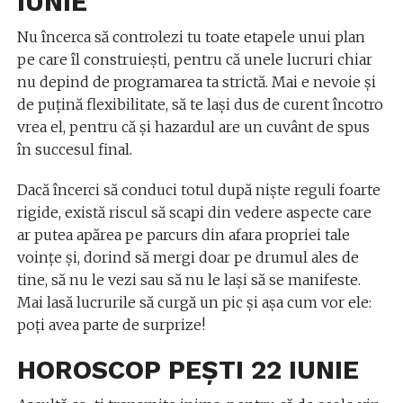
IUNIE
Nu încerca să controlezi tu toate etapele unui plan
pe care îl construieşti, pentru că unele lucruri chiar
nu depind de programarea ta strictă. Mai e nevoie şi
de puţină flexibilitate, să te laşi dus de curent încotro
vrea el, pentru că şi hazardul are un cuvânt de spus
în succesul final.
Dacă încerci să conduci totul după nişte reguli foarte
rigide, există riscul să scapi din vedere aspecte care
ar putea apărea pe parcurs din afara propriei tale
voinţe şi, dorind să mergi doar pe drumul ales de
tine, să nu le vezi sau să nu le laşi să se manifeste.
Mai lasă lucrurile să curgă un pic şi aşa cum vor ele:
poţi avea parte de surprize!
HOROSCOP PEȘTI 22 IUNIE