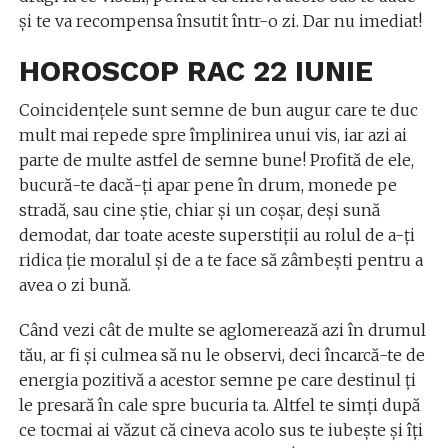
şi te va recompensa însutit într-o zi. Dar nu imediat!
HOROSCOP RAC 22 IUNIE
Coincidenţele sunt semne de bun augur care te duc
mult mai repede spre împlinirea unui vis, iar azi ai
parte de multe astfel de semne bune! Profită de ele,
bucură-te dacă-ţi apar pene în drum, monede pe
stradă, sau cine ştie, chiar şi un coşar, deşi sună
demodat, dar toate aceste superstiţii au rolul de a-ţi
ridica ţie moralul şi de a te face să zâmbeşti pentru a
avea o zi bună.
Când vezi cât de multe se aglomerează azi în drumul
tău, ar fi şi culmea să nu le observi, deci încarcă-te de
energia pozitivă a acestor semne pe care destinul ţi
le presară în cale spre bucuria ta. Altfel te simţi după
ce tocmai ai văzut că cineva acolo sus te iubeşte şi îţi