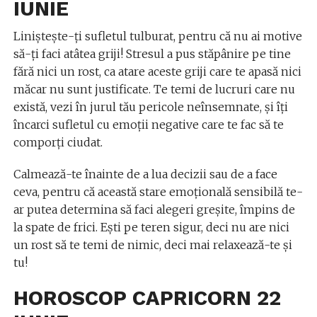
IUNIE
Linişteşte-ţi sufletul tulburat, pentru că nu ai motive
să-ţi faci atâtea griji! Stresul a pus stăpânire pe tine
fără nici un rost, ca atare aceste griji care te apasă nici
măcar nu sunt justificate. Te temi de lucruri care nu
există, vezi în jurul tău pericole neînsemnate, şi îţi
încarci sufletul cu emoţii negative care te fac să te
comporţi ciudat.
Calmează-te înainte de a lua decizii sau de a face
ceva, pentru că această stare emoţională sensibilă te-
ar putea determina să faci alegeri greşite, împins de
la spate de frici. Eşti pe teren sigur, deci nu are nici
un rost să te temi de nimic, deci mai relaxează-te şi
tu!
HOROSCOP CAPRICORN 22