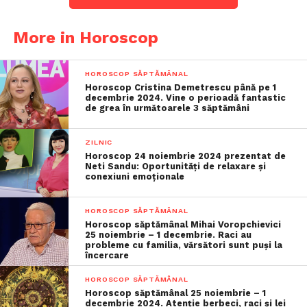
More in Horoscop
HOROSCOP SĂPTĂMÂNAL
Horoscop Cristina Demetrescu până pe 1
decembrie 2024. Vine o perioadă fantastic
de grea în următoarele 3 săptămâni
ZILNIC
Horoscop 24 noiembrie 2024 prezentat de
Neti Sandu: Oportunități de relaxare și
conexiuni emoționale
HOROSCOP SĂPTĂMÂNAL
Horoscop săptămânal Mihai Voropchievici
25 noiembrie – 1 decembrie. Raci au
probleme cu familia, vărsători sunt puși la
încercare
HOROSCOP SĂPTĂMÂNAL
Horoscop săptămânal 25 noiembrie – 1
decembrie 2024. Atenție berbeci, raci și lei