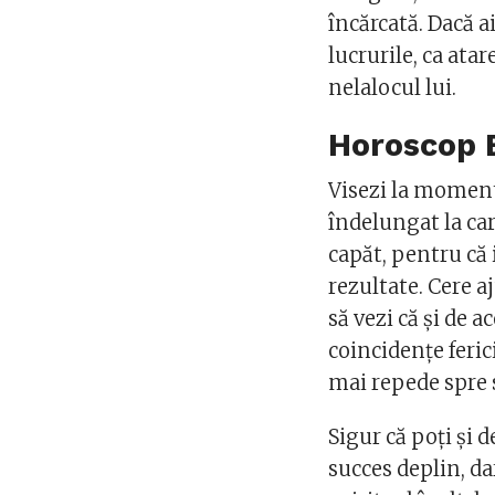
încărcată. Dacă a
lucrurile, ca atare
nelalocul lui.
Horoscop 
Visezi la moment
îndelungat la care
capăt, pentru că 
rezultate. Cere aj
să vezi că şi de a
coincidenţe feric
mai repede spre 
Sigur că poţi şi 
succes deplin, dar