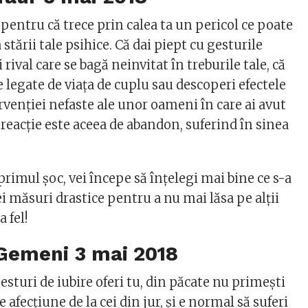
 pentru că trece prin calea ta un pericol ce poate
stării tale psihice. Că dai piept cu gesturile
rival care se bagă neinvitat în treburile tale, că
e legate de viaţa de cuplu sau descoperi efectele
rvenţiei nefaste ale unor oameni în care ai avut
reacţie este aceea de abandon, suferind în sinea
primul şoc, vei începe să înţelegi mai bine ce s-a
ei măsuri drastice pentru a nu mai lăsa pe alţii
a fel!
 Gemeni
3 mai 2018
esturi de iubire oferi tu, din păcate nu primeşti
 afecţiune de la cei din jur, şi e normal să suferi