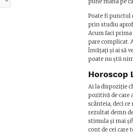
pune mâna pe căr
Poate fi punctul
prin studiu apro
Acum faci prima o
pare complicat. A
învăţaţi şi ai să
poate nu ştii nim
Horoscop
Ai la dispoziţie 
pozitivă de care 
scânteia, deci ce
rezultat demn de 
stimula şi mai şi
cont de cei care 