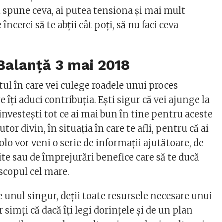
i spune ceva, ai putea tensiona şi mai mult
 încerci să te abţii cât poţi, să nu faci ceva
Balanță
3 mai 2018
ul în care vei culege roadele unui proces
 îţi aduci contribuţia. Eşti sigur că vei ajunge la
investeşti tot ce ai mai bun în tine pentru aceste
utor divin, în situaţia în care te afli, pentru că ai
colo vor veni o serie de informaţii ajutătoare, de
ite sau de împrejurări benefice care să te ducă
scopul cel mare.
de unul singur, deţii toate resursele necesare unui
 simţi că dacă îţi legi dorinţele şi de un plan