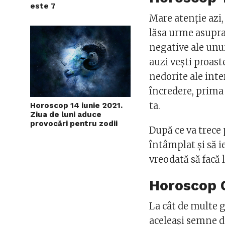
este 7
Mare atenţie azi,
lăsa urme asupra 
negative ale unui 
auzi veşti proast
nedorite ale inte
încredere, prima 
ta.
Horoscop 14 iunie 2021.
Ziua de luni aduce
provocări pentru zodii
După ce va trece 
întâmplat şi să i
vreodată să facă l
Horoscop
La cât de multe g
aceleaşi semne de