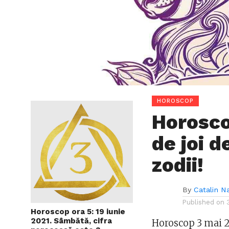
HOROSCOP
Horosco
de joi 
zodii!
By
Catalin N
Published on
Horoscop ora 5: 19 iunie
2021. Sâmbătă, cifra
Horoscop 3 mai 20