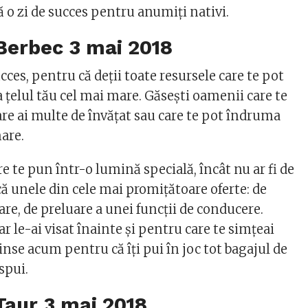
ă o zi de succes pentru anumiți nativi.
 Berbec
3 mai 2018
ucces, pentru că deţii toate resursele care te pot
a ţelul tău cel mai mare. Găseşti oamenii care te
care ai multe de învăţat sau care te pot îndruma
mare.
re te pun într-o lumină specială, încât nu ar fi de
acă unele din cele mai promiţătoare oferte: de
are, de preluare a unei funcţii de conducere.
ar le-ai visat înainte şi pentru care te simţeai
tinse acum pentru că îţi pui în joc tot bagajul de
ispui.
Taur
3 mai 2018