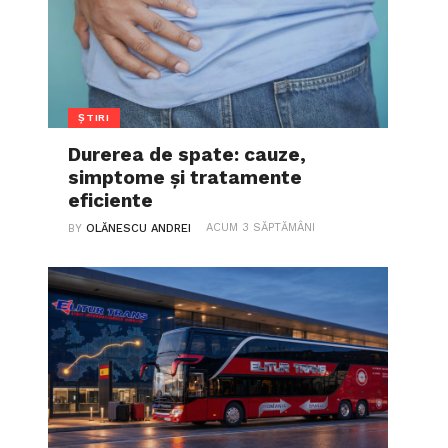
ȘTIRI
Durerea de spate: cauze,
simptome și tratamente
eficiente
ACUM 3 SĂPTĂMÂNI
BY
OLĂNESCU ANDREI