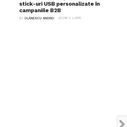
stick-uri USB personalizate în
campaniile B2B
ACUM O LUNĂ
BY
OLĂNESCU ANDREI