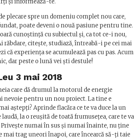
ţi şi informează-te.
 de plecare spre un domeniu complet nou care,
fundat, poate deveni o nouă pasiune pentru tine.
ară cunoştinţă cu subiectul şi, ca tot ce-i nou,
i răbdare, citeşte, studiază, întreabă-i pe cei mai
 vezi că experienţa se acumulează pas cu pas. Acum
ic, dar peste o lună vei şti destule!
 Leu
3 mai 2018
cheia care dă drumul la motorul de energie
ai nevoie pentru un nou proiect. La tine e
 mai aştepţi? Aprinde flacăra ce te va duce la un
laudă, la o reuşită de toată frumuseţea, care te va
! Priveşte numai în sus şi numai înainte, nu ţine
te mai trag uneori înapoi, care încearcă să-ţi taie