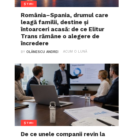
ȘTIRI
România–Spania, drumul care
leagă familii, destine și
întoarceri acasă: de ce Elitur
Trans rămâne o alegere de
încredere
ACUM O LUNĂ
BY
OLĂNESCU ANDREI
ȘTIRI
De ce unele companii revin la