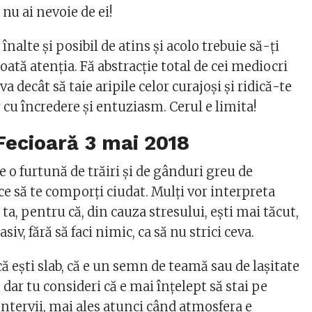
 nu ai nevoie de ei!
e înalte şi posibil de atins şi acolo trebuie să-ţi
oată atenţia. Fă abstracţie total de cei mediocri
va decât să taie aripile celor curajoşi şi ridică-te
cu încredere şi entuziasm. Cerul e limita!
Fecioară
3 mai 2018
 e o furtună de trăiri şi de gânduri greu de
ace să te comporţi ciudat. Mulţi vor interpreta
 ta, pentru că, din cauza stresului, eşti mai tăcut,
siv, fără să faci nimic, ca să nu strici ceva.
ă eşti slab, că e un semn de teamă sau de laşitate
, dar tu consideri că e mai înţelept să stai pe
intervii, mai ales atunci când atmosfera e