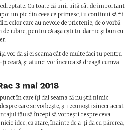
edreptate. Cu toate că unii uită cât de important
apoi un pic din ceea ce primesc, tu continui să fii
dici celor care au nevoie de prietenie, de o vorbă
de iubire, pentru că aşa eşti tu: darnic şi bun cu
er.
 îşi vor da şi ei seama cât de multe faci tu pentru
să-ţi ceară, şi atunci vor încerca să dreagă cumva
 Rac
3 mai 2018
punct în care îţi dai seama că nu ştii nimic
despre care se vorbeşte, şi recunoşti sincer acest
antajul tău să începi să vorbeşti despre ceva
nicio idee, ca atare, înainte de a-ţi da cu părerea,