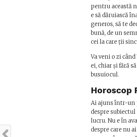
pentru această n
e să dăruiască în
generos, să te de
bună, de un semn 
cei la care ţii sinc
Va veni o zi când
ei, chiar şi fără 
busuiocul.
Horoscop
Ai ajuns într-un 
despre subiectul 
lucru. Nu e în av
despre care nu ai 