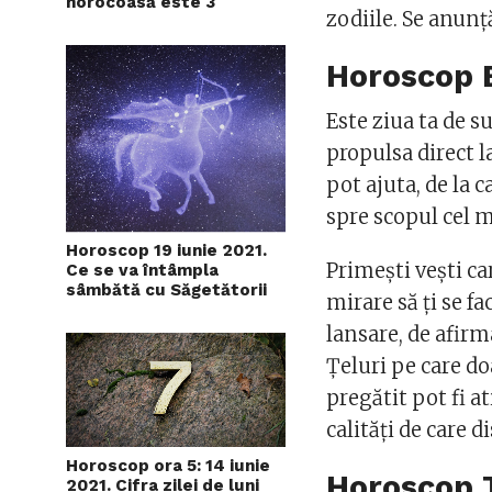
norocoasă este 3
zodiile. Se anunț
Horoscop
Este ziua ta de s
propulsa direct l
pot ajuta, de la 
spre scopul cel 
Horoscop 19 iunie 2021.
Primeşti veşti ca
Ce se va întâmpla
sâmbătă cu Săgetătorii
mirare să ţi se f
lansare, de afirm
Ţeluri pe care do
pregătit pot fi a
calităţi de care d
Horoscop ora 5: 14 iunie
Horoscop 
2021. Cifra zilei de luni