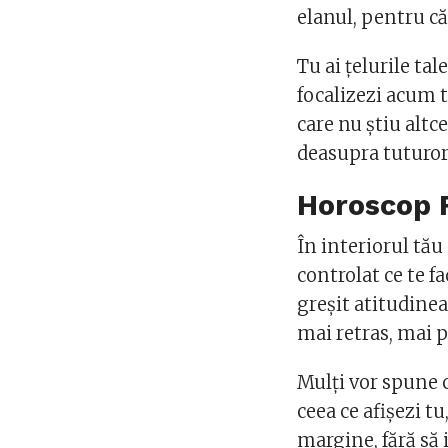
elanul, pentru că
Tu ai ţelurile tal
focalizezi acum t
care nu ştiu altce
deasupra tuturor 
Horoscop 
În interiorul tău
controlat ce te f
greşit atitudinea
mai retras, mai pa
Mulţi vor spune c
ceea ce afişezi tu
margine, fără să 