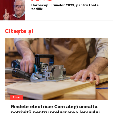
NUMEROLOGIE
Horoscopul runelor 2023, pentru toate
zodiile
Citește și
ȘTIRI
Rindele electrice: Cum alegi unealta
potrivită pentru prelucrarea lemnului