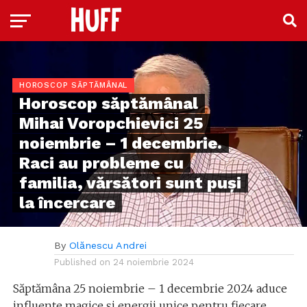
HOROSCOP SĂPTĂMÂNAL
Horoscop săptămânal
Mihai Voropchievici 25
noiembrie – 1 decembrie.
Raci au probleme cu
familia, vărsători sunt puși
la încercare
By
Olănescu Andrei
Published on
24 noiembrie 2024
Săptămâna 25 noiembrie – 1 decembrie 2024 aduce
influențe magice și energii unice pentru fiecare