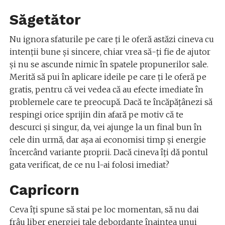
Săgetător
Nu ignora sfaturile pe care ți le oferă astăzi cineva cu
intenții bune și sincere, chiar vrea să-ți fie de ajutor
și nu se ascunde nimic în spatele propunerilor sale.
Merită să pui în aplicare ideile pe care ți le oferă pe
gratis, pentru că vei vedea că au efecte imediate în
problemele care te preocupă. Dacă te încăpățânezi să
respingi orice sprijin din afară pe motiv că te
descurci și singur, da, vei ajunge la un final bun în
cele din urmă, dar așa ai economisi timp și energie
încercând variante proprii. Dacă cineva îți dă pontul
gata verificat, de ce nu l-ai folosi imediat?
Capricorn
Ceva îți spune să stai pe loc momentan, să nu dai
frâu liber energiei tale debordante înaintea unui