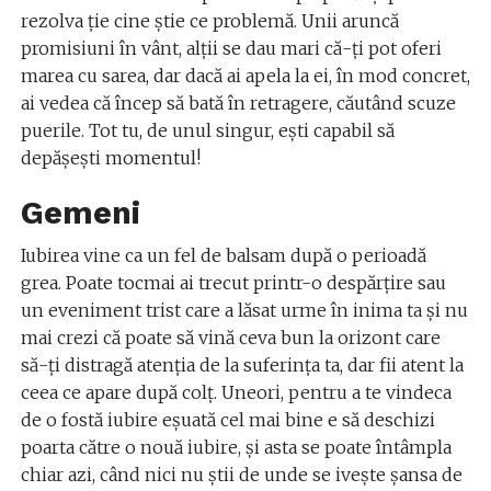
rezolva ţie cine ştie ce problemă. Unii aruncă
promisiuni în vânt, alţii se dau mari că-ţi pot oferi
marea cu sarea, dar dacă ai apela la ei, în mod concret,
ai vedea că încep să bată în retragere, căutând scuze
puerile. Tot tu, de unul singur, eşti capabil să
depăşeşti momentul!
Gemeni
Iubirea vine ca un fel de balsam după o perioadă
grea. Poate tocmai ai trecut printr-o despărţire sau
un eveniment trist care a lăsat urme în inima ta şi nu
mai crezi că poate să vină ceva bun la orizont care
să-ţi distragă atenţia de la suferinţa ta, dar fii atent la
ceea ce apare după colţ. Uneori, pentru a te vindeca
de o fostă iubire eşuată cel mai bine e să deschizi
poarta către o nouă iubire, şi asta se poate întâmpla
chiar azi, când nici nu ştii de unde se iveşte şansa de