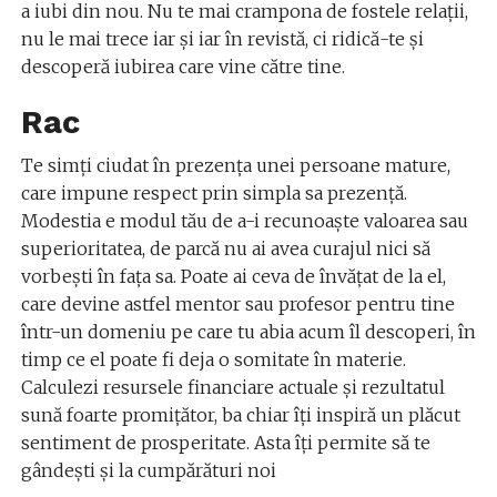
a iubi din nou. Nu te mai crampona de fostele relaţii,
nu le mai trece iar şi iar în revistă, ci ridică-te şi
descoperă iubirea care vine către tine.
Rac
Te simţi ciudat în prezenţa unei persoane mature,
care impune respect prin simpla sa prezenţă.
Modestia e modul tău de a-i recunoaşte valoarea sau
superioritatea, de parcă nu ai avea curajul nici să
vorbeşti în faţa sa. Poate ai ceva de învăţat de la el,
care devine astfel mentor sau profesor pentru tine
într-un domeniu pe care tu abia acum îl descoperi, în
timp ce el poate fi deja o somitate în materie.
Calculezi resursele financiare actuale şi rezultatul
sună foarte promiţător, ba chiar îţi inspiră un plăcut
sentiment de prosperitate. Asta îţi permite să te
gândeşti şi la cumpărături noi