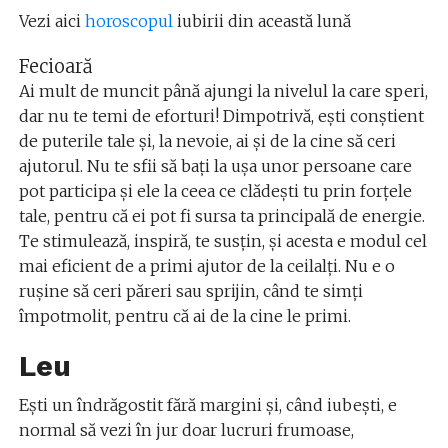
Vezi aici
horoscopul
iubirii din această lună
Fecioară
Ai mult de muncit până ajungi la nivelul la care speri,
dar nu te temi de eforturi! Dimpotrivă, eşti conştient
de puterile tale şi, la nevoie, ai şi de la cine să ceri
ajutorul. Nu te sfii să baţi la uşa unor persoane care
pot participa şi ele la ceea ce clădeşti tu prin forţele
tale, pentru că ei pot fi sursa ta principală de energie.
Te stimulează, inspiră, te susţin, şi acesta e modul cel
mai eficient de a primi ajutor de la ceilalţi. Nu e o
ruşine să ceri păreri sau sprijin, când te simţi
împotmolit, pentru că ai de la cine le primi.
Leu
Eşti un îndrăgostit fără margini şi, când iubeşti, e
normal să vezi în jur doar lucruri frumoase,