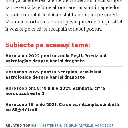
mult, ai asemenea talente de vindecător, încât simpla
ta prezenţă face bine altora care nu sunt în apele lor:
le ridici moralul, le dai un sfat benefic, iei pe umerii
tăi unele eforturi care sunt peste puterile lor, şi astfel
îi vezi şi pe ei că-şi recapătă tonusul pozitiv.
Subiecte pe aceeași temă:
Horoscop 2022 pentru zodia Pești. Previziuni
astrologice despre bani și dragoste
Horoscop 2022 pentru Scorpion. Previziuni
astrologice despre bani și dragoste
Horoscop ora 5: 19 iunie 2021. Sâmbătă, cifra
norocoasă este 3
Horoscop 19 iunie 2021. Ce se va întâmpla sâmbătă
cu Săgetătorii
RELATED TOPICS:
4 SEPTEMBRIE
,
CE SPUN ASTRELE
,
HOROSCOP
,