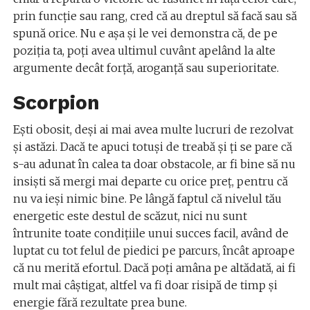
prin funcţie sau rang, cred că au dreptul să facă sau să
spună orice. Nu e aşa şi le vei demonstra că, de pe
poziţia ta, poţi avea ultimul cuvânt apelând la alte
argumente decât forţă, aroganţă sau superioritate.
Scorpion
Ești obosit, deși ai mai avea multe lucruri de rezolvat
și astăzi. Dacă te apuci totuși de treabă și ți se pare că
s-au adunat în calea ta doar obstacole, ar fi bine să nu
insiști să mergi mai departe cu orice preț, pentru că
nu va ieși nimic bine. Pe lângă faptul că nivelul tău
energetic este destul de scăzut, nici nu sunt
întrunite toate condițiile unui succes facil, având de
luptat cu tot felul de piedici pe parcurs, încât aproape
că nu merită efortul. Dacă poți amâna pe altădată, ai fi
mult mai câștigat, altfel va fi doar risipă de timp și
energie fără rezultate prea bune.