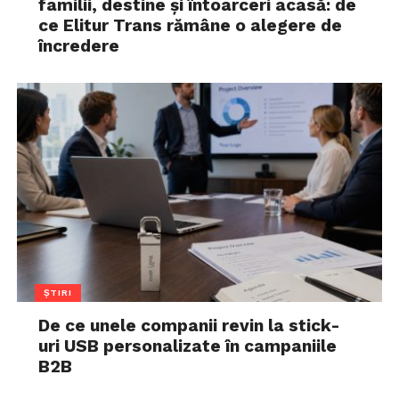
familii, destine și întoarceri acasă: de
ce Elitur Trans rămâne o alegere de
încredere
ȘTIRI
De ce unele companii revin la stick-
uri USB personalizate în campaniile
B2B