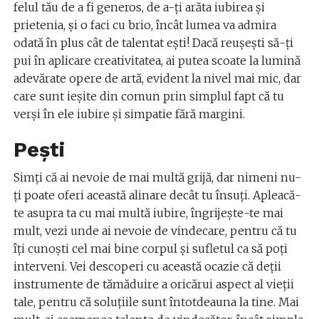
felul tău de a fi generos, de a-ţi arăta iubirea şi
prietenia, şi o faci cu brio, încât lumea va admira
odată în plus cât de talentat eşti! Dacă reuşeşti să-ţi
pui în aplicare creativitatea, ai putea scoate la lumină
adevărate opere de artă, evident la nivel mai mic, dar
care sunt ieşite din comun prin simplul fapt că tu
verşi în ele iubire şi simpatie fără margini.
Pești
Simţi că ai nevoie de mai multă grijă, dar nimeni nu-
ţi poate oferi această alinare decât tu însuţi. Apleacă-
te asupra ta cu mai multă iubire, îngrijeşte-te mai
mult, vezi unde ai nevoie de vindecare, pentru că tu
îţi cunoşti cel mai bine corpul şi sufletul ca să poţi
interveni. Vei descoperi cu această ocazie că deţii
instrumente de tămăduire a oricărui aspect al vieţii
tale, pentru că soluţiile sunt întotdeauna la tine. Mai