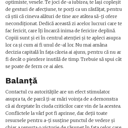
optimiste, vesele. Te joci de-a iubirea, te laşi copleşit
de gesturi de afecţiune, te porţi ca un răsfăţat, pentru
că ştii că cineva alături de tine are atâtea să-ţi ofere
necondiţionat. Dedică această zi acelor lucruri care te
fac fericit, care îţi încarcă inima de fericire deplină.
Copiii sunt şi ei în centrul atenţiei şi te apleci asupra
lor ca şi cum ai fi unul de-al lor. Nu mai amâna
decizia capitală în faţa căreia ai ajuns, pentru că nu ar
fi decât o pierdere inutilă de timp. Trebuie să spui cât
se poate de ferm ce ai ales.
Balanță
Contactul cu autorităţile are un efect stimulator
asupra ta, de parcă ţi-ar mări voinţa de a demonstra
că ai dreptate în ciuda criticilor care vin de la acestea.
Conflictele la vârf pot fi aprinse, dar deţii toate
resursele pentru a-ţi susţine punctul de vedere şi
chiar a repurta o victorie de răsunet în faţa celor care,