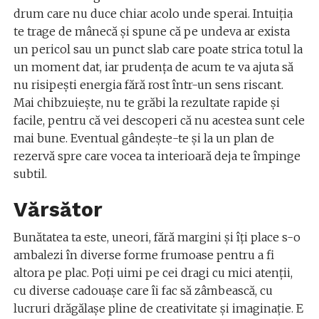
drum care nu duce chiar acolo unde sperai. Intuiția
te trage de mânecă și spune că pe undeva ar exista
un pericol sau un punct slab care poate strica totul la
un moment dat, iar prudența de acum te va ajuta să
nu risipești energia fără rost într-un sens riscant.
Mai chibzuiește, nu te grăbi la rezultate rapide și
facile, pentru că vei descoperi că nu acestea sunt cele
mai bune. Eventual gândește-te și la un plan de
rezervă spre care vocea ta interioară deja te împinge
subtil.
Vărsător
Bunătatea ta este, uneori, fără margini şi îţi place s-o
ambalezi în diverse forme frumoase pentru a fi
altora pe plac. Poţi uimi pe cei dragi cu mici atenţii,
cu diverse cadouaşe care îi fac să zâmbească, cu
lucruri drăgălaşe pline de creativitate şi imaginaţie. E