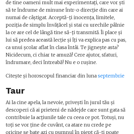
de tine oameni mult mai experimentaţi, care vor şti
să te îndrume de minune într-o direcţie din care ai
numai de câştigat. Acceptă-ţi inocenţa, limitele,
poziţia de simplu învăţăcel şi stai cu urechile pâlnie
la ce are cel de lângă tine să-ţi transmită. Îi place şi
lui să predea această lecţie şi îţi va explica pas cu pas,
ca unui şcolar aflat în clasa întâi. Te jigneşte asta?
Nicidecum, ci chiar te amuză! Cere ajutor, sfaturi,
îndrumare, deci întreabă! Nu e o ruşine.
Citește și horoscopul financiar din luna
septembrie
Taur
Ai la cine apela, la nevoie, priveşti în jurul tău şi
descoperi că ai prieteni de nădejde care sunt gata să
contribuie la acţiunile tale cu ceea ce pot. Totuşi, nu
toţi se vor ţine de cuvânt, ca atare nu crede pe
oricine se bate azi cu pumnul în piept că-ţi poate