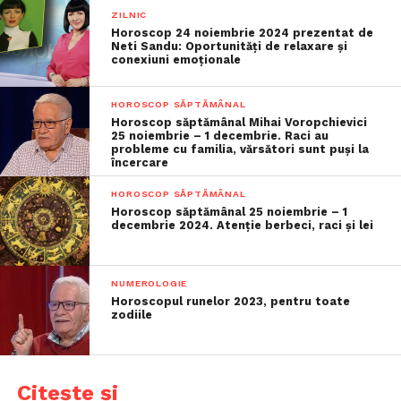
ZILNIC
Horoscop 24 noiembrie 2024 prezentat de
Neti Sandu: Oportunități de relaxare și
conexiuni emoționale
HOROSCOP SĂPTĂMÂNAL
Horoscop săptămânal Mihai Voropchievici
25 noiembrie – 1 decembrie. Raci au
probleme cu familia, vărsători sunt puși la
încercare
HOROSCOP SĂPTĂMÂNAL
Horoscop săptămânal 25 noiembrie – 1
decembrie 2024. Atenție berbeci, raci și lei
NUMEROLOGIE
Horoscopul runelor 2023, pentru toate
zodiile
Citește și