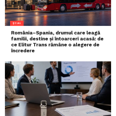
ȘTIRI
România–Spania, drumul care leagă
familii, destine și întoarceri acasă: de
ce Elitur Trans rămâne o alegere de
încredere