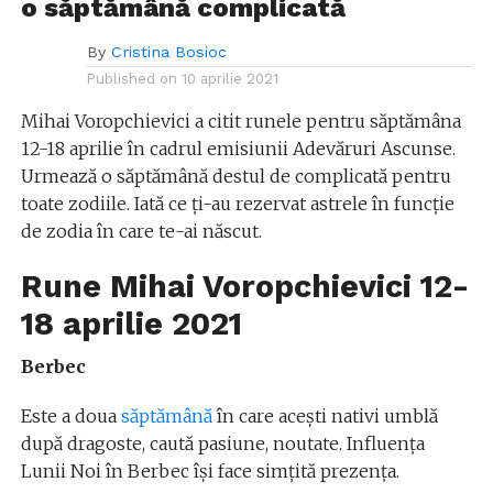
o săptămână complicată
By
Cristina Bosioc
Published on
10 aprilie 2021
Mihai Voropchievici a citit runele pentru săptămâna
12-18 aprilie în cadrul emisiunii Adevăruri Ascunse.
Urmează o săptămână destul de complicată pentru
toate zodiile. Iată ce ți-au rezervat astrele în funcție
de zodia în care te-ai născut.
Rune Mihai Voropchievici 12-
18 aprilie 2021
Berbec
Este a doua
săptămână
în care acești nativi umblă
după dragoste, caută pasiune, noutate. Influența
Lunii Noi în Berbec își face simțită prezența.