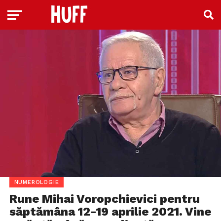
NUMEROLOGIE
Rune Mihai Voropchievici pentru
săptămâna 12-19 aprilie 2021. Vine