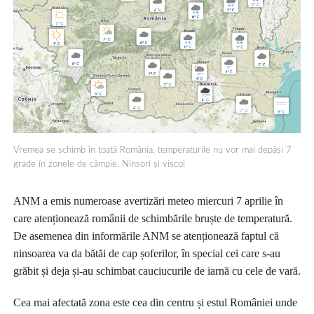
Vremea se schimb în toată România, temperaturile nu vor mai depăși 7
grade în zonele de câmpie. Ninsori și viscol
ANM a emis numeroase avertizări meteo miercuri 7 aprilie în
care atenționează românii de schimbările bruște de temperatură.
De asemenea din informările ANM se atenționează faptul că
ninsoarea va da bătăi de cap șoferilor, în special cei care s-au
grăbit și deja și-au schimbat cauciucurile de iarnă cu cele de vară.
Cea mai afectată zona este cea din centru și estul României unde