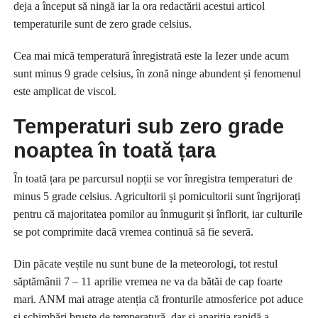
deja a început să ningă iar la ora redactării acestui articol
temperaturile sunt de zero grade celsius.
Cea mai mică temperatură înregistrată este la Iezer unde acum
sunt minus 9 grade celsius, în zonă ninge abundent și fenomenul
este amplicat de viscol.
Temperaturi sub zero grade
noaptea în toată țara
În toată țara pe parcursul nopții se vor înregistra temperaturi de
minus 5 grade celsius. Agricultorii și pomicultorii sunt îngrijorați
pentru că majoritatea pomilor au înmugurit și înflorit, iar culturile
se pot comprimite dacă vremea continuă să fie severă.
Din păcate veștile nu sunt bune de la meteorologi, tot restul
săptămânii 7 – 11 aprilie vremea ne va da bătăi de cap foarte
mari. ANM mai atrage atenția că fronturile atmosferice pot aduce
și schimbări bruște de temperatură, dar și apariția rapidă a