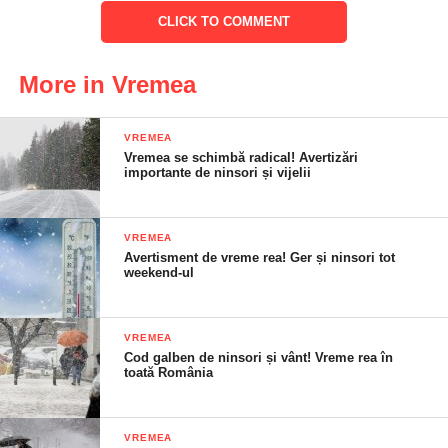
CLICK TO COMMENT
More in Vremea
VREMEA
Vremea se schimbă radical! Avertizări
importante de ninsori și vijelii
VREMEA
Avertisment de vreme rea! Ger și ninsori tot
weekend-ul
VREMEA
Cod galben de ninsori și vânt! Vreme rea în
toată România
VREMEA