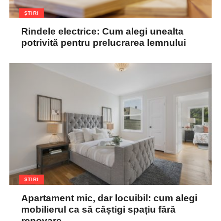
ȘTIRI
Rindele electrice: Cum alegi unealta
potrivită pentru prelucrarea lemnului
ȘTIRI
Apartament mic, dar locuibil: cum alegi
mobilierul ca să câștigi spațiu fără
renovare