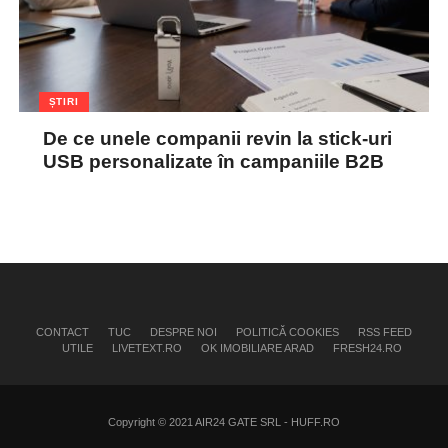
ȘTIRI
De ce unele companii revin la stick-uri
USB personalizate în campaniile B2B
CONTACT
TUC
DESPRE NOI
POLITICĂ COOKIES
RSS FEED
UTILE
LIVETEXT.RO
OK IMOBILIARE ARAD
FRESH24.RO
Copyright © 2021 AIR24 GATE SRL - HUFF.RO