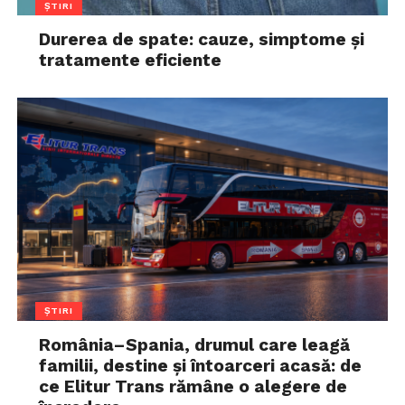
ȘTIRI
Durerea de spate: cauze, simptome și
tratamente eficiente
ȘTIRI
România–Spania, drumul care leagă
familii, destine și întoarceri acasă: de
ce Elitur Trans rămâne o alegere de