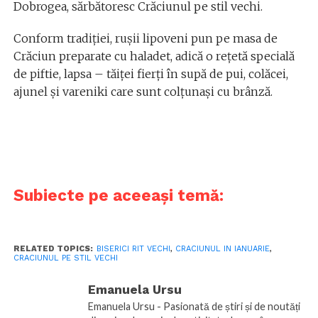
Dobrogea, sărbătoresc Crăciunul pe stil vechi.
Conform tradiției, rușii lipoveni pun pe masa de
Crăciun preparate cu haladet, adică o rețetă specială
de piftie, lapsa – tăiței fierți în supă de pui, colăcei,
ajunel și vareniki care sunt colțunași cu brânză.
Subiecte pe aceeași temă:
RELATED TOPICS:
BISERICI RIT VECHI
,
CRACIUNUL IN IANUARIE
,
CRACIUNUL PE STIL VECHI
Emanuela Ursu
Emanuela Ursu - Pasionată de știri și de noutăți