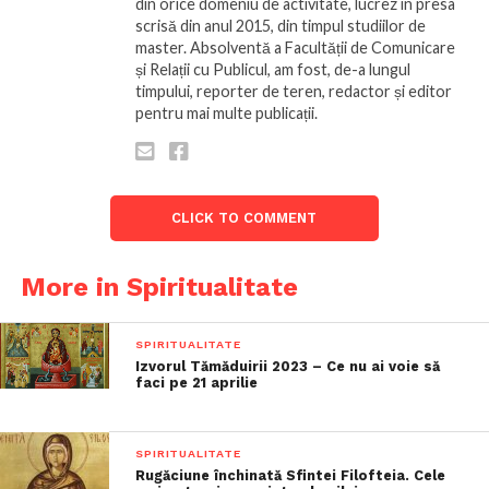
din orice domeniu de activitate, lucrez în presa
scrisă din anul 2015, din timpul studiilor de
master. Absolventă a Facultății de Comunicare
și Relații cu Publicul, am fost, de-a lungul
timpului, reporter de teren, redactor și editor
pentru mai multe publicații.
CLICK TO COMMENT
More in Spiritualitate
SPIRITUALITATE
Izvorul Tămăduirii 2023 – Ce nu ai voie să
faci pe 21 aprilie
SPIRITUALITATE
Rugăciune închinată Sfintei Filofteia. Cele