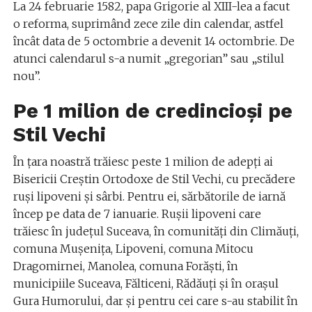
La 24 februarie 1582, papa Grigorie al XIII-lea a facut
o reforma, suprimând zece zile din calendar, astfel
încât data de 5 octombrie a devenit 14 octombrie. De
atunci calendarul s-a numit „gregorian” sau „stilul
nou”.
Pe 1 milion de credincioși pe
Stil Vechi
În țara noastră trăiesc peste 1 milion de adepți ai
Bisericii Creștin Ortodoxe de Stil Vechi, cu precădere
ruși lipoveni și sârbi. Pentru ei, sărbătorile de iarnă
încep pe data de 7 ianuarie. Ruşii lipoveni care
trăiesc în judeţul Suceava, în comunităţi din Climăuţi,
comuna Muşeniţa, Lipoveni, comuna Mitocu
Dragomirnei, Manolea, comuna Forăşti, în
municipiile Suceava, Fălticeni, Rădăuţi şi în oraşul
Gura Humorului, dar şi pentru cei care s-au stabilit în