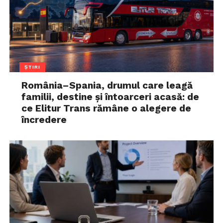
ȘTIRI
România–Spania, drumul care leagă
familii, destine și întoarceri acasă: de
ce Elitur Trans rămâne o alegere de
încredere