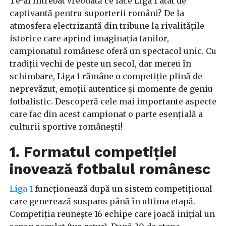
Te-ai întrebat vreodată ce face Liga 1 atât de
captivantă pentru suporterii români? De la
atmosfera electrizantă din tribune la rivalitățile
istorice care aprind imaginația fanilor,
campionatul românesc oferă un spectacol unic. Cu
tradiții vechi de peste un secol, dar mereu în
schimbare, Liga 1 rămâne o competiție plină de
neprevăzut, emoții autentice și momente de geniu
fotbalistic. Descoperă cele mai importante aspecte
care fac din acest campionat o parte esențială a
culturii sportive românești!
1. Formatul competiției
inovează fotbalul românesc
Liga 1
funcționează după un sistem competițional
care generează suspans până în ultima etapă.
Competiția reunește 16 echipe care joacă inițial un