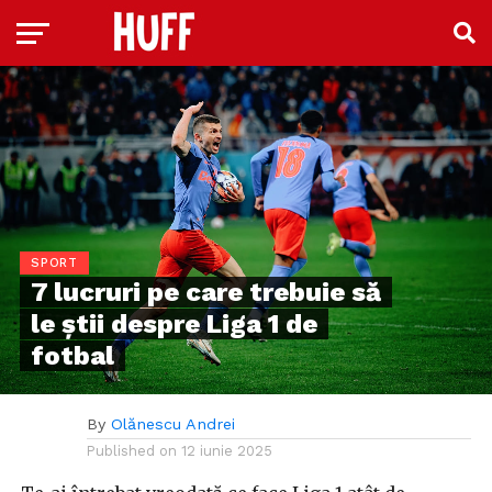
SPORT
7 lucruri pe care trebuie să
le știi despre Liga 1 de
fotbal
By
Olănescu Andrei
Published on
12 iunie 2025