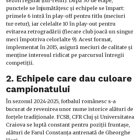
sezon regulat (tur-retur). După 30 de etape,
punctele se înjumătățesc și echipele se împart:
primele 6 intră în play-off pentru titlu (meciuri
tur-retur), iar celelalte 10 în play-out pentru
evitarea retrogradării (fiecare club joacă un singur
meci împotriva celorlalte 9). Acest format,
implementat în 2015, asigură meciuri de calitate și
menține interesul ridicat pe parcursul întregii
competiții.
2. Echipele care dau culoare
campionatului
În sezonul 2024-2025, fotbalul românesc s-a
bucurat de revenirea unor nume istorice alături de
forțele tradiționale. FCSB, CFR Cluj și Universitatea
Craiova se luptă constant pentru poziții fruntașe,
alături de Farul Constanța antrenată de Gheorghe