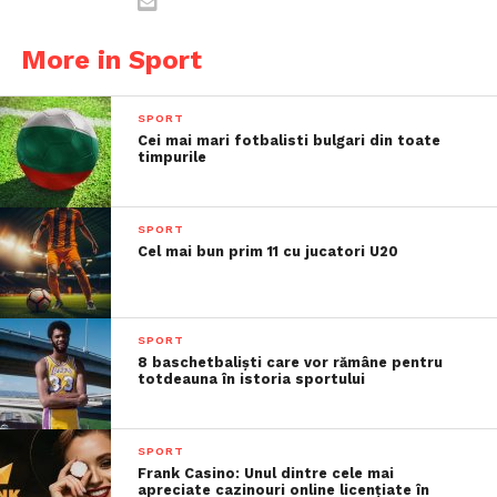
More in Sport
SPORT
Cei mai mari fotbalisti bulgari din toate
timpurile
SPORT
Cel mai bun prim 11 cu jucatori U20
SPORT
8 baschetbaliști care vor rămâne pentru
totdeauna în istoria sportului
SPORT
Frank Casino: Unul dintre cele mai
apreciate cazinouri online licențiate în