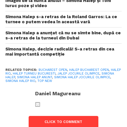
Imagini de la nunta anului – Simona Halep și Toni
Iuruc poze și video
Simona Halep s-a retras de la Roland Garros: La ce
turnee o putem vedea în această vară
Simona Halep a anunțat că nu se simte bine, după ce
s-a retras de la turneul din Dubai
Simona Halep, decizie radicală! S-a retras din cea
mai importantă competiție
RELATED TOPICS:
BUCHAREST OPEN
,
HALEP BUCHAREST OPEN
,
HALEP
RIO
,
HALEP TURNEU BUCURESTI
,
JALEP JOCURILE OLIMPICE
,
SIMONA
HALEP
,
SIMONA HALEP ANUNT
,
SIMONA HALEP JOCURILE OLIMPICE
,
SIMONA HALEP RIO
,
TOP NEW
Daniel Magureanu
CLICK TO COMMENT