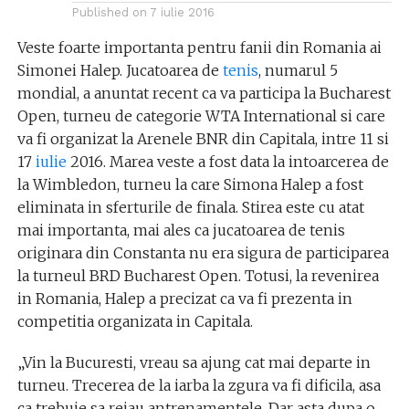
Published on
7 iulie 2016
Veste foarte importanta pentru fanii din Romania ai
Simonei Halep. Jucatoarea de
tenis
, numarul 5
mondial, a anuntat recent ca va participa la Bucharest
Open, turneu de categorie WTA International si care
va fi organizat la Arenele BNR din Capitala, intre 11 si
17
iulie
2016. Marea veste a fost data la intoarcerea de
la Wimbledon, turneu la care Simona Halep a fost
eliminata in sferturile de finala. Stirea este cu atat
mai importanta, mai ales ca jucatoarea de tenis
originara din Constanta nu era sigura de participarea
la turneul BRD Bucharest Open. Totusi, la revenirea
in Romania, Halep a precizat ca va fi prezenta in
competitia organizata in Capitala.
„Vin la Bucuresti, vreau sa ajung cat mai departe in
turneu. Trecerea de la iarba la zgura va fi dificila, asa
ca trebuie sa reiau antrenamentele. Dar asta dupa o