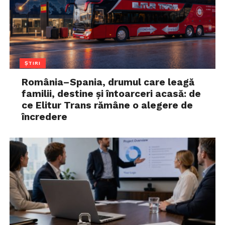
ȘTIRI
România–Spania, drumul care leagă
familii, destine și întoarceri acasă: de
ce Elitur Trans rămâne o alegere de
încredere