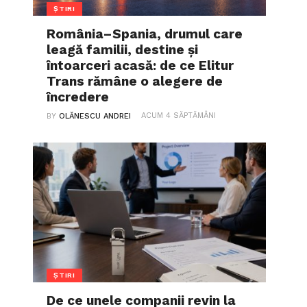
ȘTIRI
România–Spania, drumul care
leagă familii, destine și
întoarceri acasă: de ce Elitur
Trans rămâne o alegere de
încredere
ACUM 4 SĂPTĂMÂNI
BY
OLĂNESCU ANDREI
ȘTIRI
De ce unele companii revin la