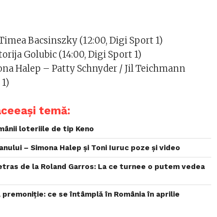
imea Bacsinszky (12:00, Digi Sport 1)
orija Golubic (14:00, Digi Sport 1)
ona Halep – Patty Schnyder / Jil Teichmann
 1)
aceeași temă:
ânii loteriile de tip Keno
 anului – Simona Halep și Toni Iuruc poze și video
etras de la Roland Garros: La ce turnee o putem vedea
, premoniție: ce se întâmplă în România în aprilie