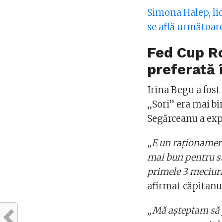
Simona Halep, li
se află următoar
Fed Cup Ro
preferată î
Irina Begu a fost 
„Sori” era mai bi
Segărceanu a expl
„E un raționament
mai bun pentru st
primele 3 meciuri
afirmat căpitanu
„Mă așteptam să j