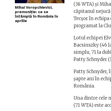
(38 WTA) şi Miha
Mihai Voropchievici,
căpitanul nejucă
premoniție: ce se
întâmplă în România în
Tecşor în echipa
aprilie
programat la Clu
Lotul echipei El
Bacsinszky (46 la
simplu, 71 la dub
Patty Schnyder (1
Patty Schnyder, î
şapte ani în echi
România.
Una dintre cele 
(71 WTA) este ac