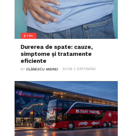
ȘTIRI
Durerea de spate: cauze,
simptome și tratamente
eficiente
ACUM 3 SĂPTĂMÂNI
BY
OLĂNESCU ANDREI