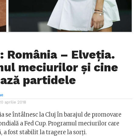
: România – Elveția.
ul meciurilor și cine
ează partidele
ae
20 aprilie 2018
a se întâlnesc la Cluj în barajul de promovare
dială a Fed Cup. Programul meciurilor care
a fost stabilit la tragere la sorți.