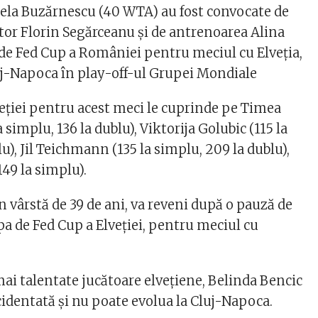
ela Buzărnescu (40 WTA) au fost convocate de
tor Florin Segărceanu şi de antrenoarea Alina
 de Fed Cup a României pentru meciul cu Elveţia,
j-Napoca în play-off-ul Grupei Mondiale
veţiei pentru acest meci le cuprinde pe Timea
 simplu, 136 la dublu), Viktorija Golubic (115 la
lu), Jil Teichmann (135 la simplu, 209 la dublu),
49 la simplu).
n vârstă de 39 de ani, va reveni după o pauză de
pa de Fed Cup a Elveţiei, pentru meciul cu
mai talentate jucătoare elveţiene, Belinda Bencic
cidentată şi nu poate evolua la Cluj-Napoca.