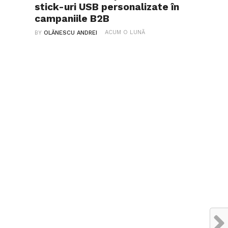
stick-uri USB personalizate în
campaniile B2B
ACUM O LUNĂ
BY
OLĂNESCU ANDREI