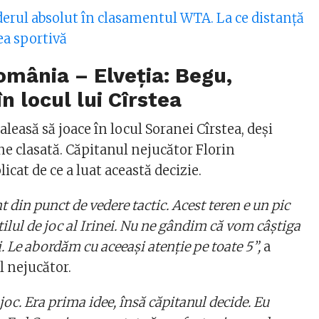
derul absolut în clasamentul WTA. La ce distanță
ea sportivă
mânia – Elveția: Begu,
n locul lui Cîrstea
aleasă să joace în locul Soranei Cîrstea, deși
ne clasată. Căpitanul nejucător Florin
icat de ce a luat această decizie.
 din punct de vedere tactic. Acest teren e un pic
ilul de joc al Irinei. Nu ne gândim că vom câștiga
. Le abordăm cu aceeași atenție pe toate 5”,
a
l nejucător.
oc. Era prima idee, însă căpitanul decide. Eu