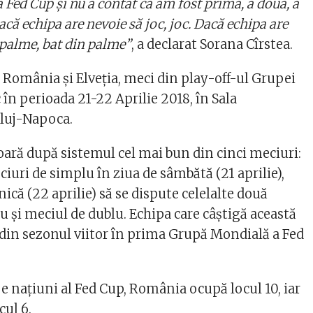
 Fed Cup și nu a contat că am fost prima, a doua, a
dacă echipa are nevoie să joc, joc. Dacă echipa are
 palme, bat din palme”
, a declarat Sorana Cîrstea.
 România şi Elveţia, meci din play-off-ul Grupei
 în perioada 21-22 Aprilie 2018, în Sala
Cluj-Napoca.
oară după sistemul cel mai bun din cinci meciuri:
iuri de simplu în ziua de sâmbătă (21 aprilie),
că (22 aprilie) să se dispute celelalte două
 şi meciul de dublu. Echipa care câştigă această
a din sezonul viitor în prima Grupă Mondială a Fed
e naţiuni al Fed Cup, România ocupă locul 10, iar
cul 6.