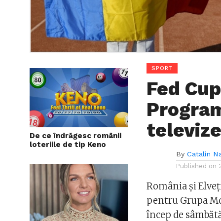
SPORT
Fed Cup
Program
televiz
De ce îndrăgesc românii
loteriile de tip Keno
By
Catalin N
Published on
România și Elveți
pentru Grupa Mon
încep de sâmbătă, 