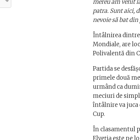
mereu am venit la
patra. Sunt aici, 
nevoie să bat din
Întâlnirea dintre
Mondiale, are loc
Polivalentă din 
Partida se desfăş
primele două mec
urmând ca dumini
meciuri de simplu
întâlnire va juc
Cup.
În clasamentul p
Elveţia este pe lo