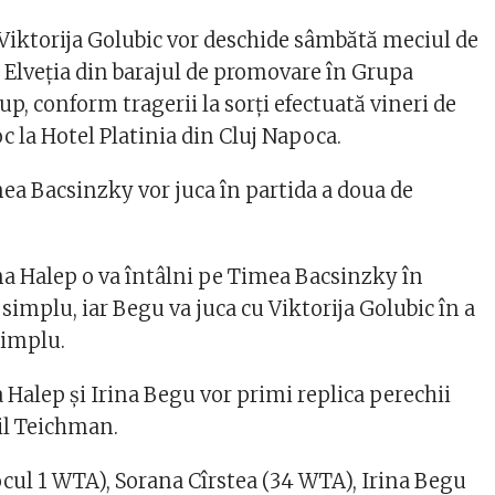
Viktorija Golubic vor deschide sâmbătă meciul de
Elveţia din barajul de promovare în Grupa
p, conform tragerii la sorţi efectuată vineri de
 la Hotel Platinia din Cluj Napoca.
mea Bacsinzky vor juca în partida a doua de
 Halep o va întâlni pe Timea Bacsinzky în
simplu, iar Begu va juca cu Viktorija Golubic în a
simplu.
 Halep şi Irina Begu vor primi replica perechii
il Teichman.
cul 1 WTA), Sorana Cîrstea (34 WTA), Irina Begu