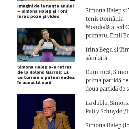
Imagini de la nunta anului
Simona Halep şi 
– Simona Halep și Toni
Iuruc poze și video
tenis România – 
Mondială a Fed Cu
primarul Emil Boc
Irina Begu şi Ti
sâmbătă.
Simona Halep s-a retras
Duminică, Simona
de la Roland Garros: La
ce turnee o putem vedea
prima partidă de 
în această vară
doua partidă de 
La dublu, Simona
Patty Schnyder/J
Simona Halep (lo