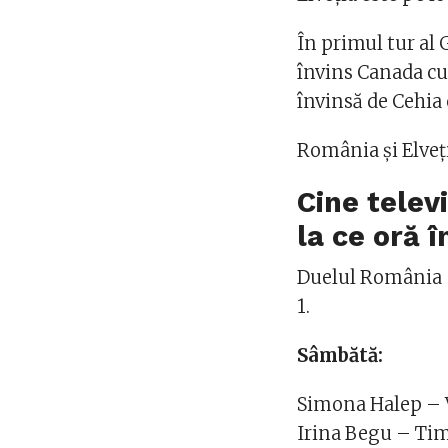
În primul tur al 
învins Canada cu 
învinsă de Cehia
România şi Elveţi
Cine telev
la ce oră 
Duelul România –
1.
Sâmbătă:
Simona Halep – Vi
Irina Begu – Tim