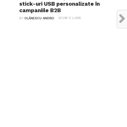
stick-uri USB personalizate în
campaniile B2B
ACUM O LUNĂ
BY
OLĂNESCU ANDREI