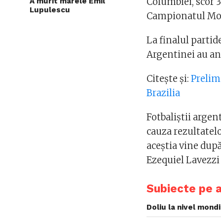
Columbiei, scor 
A murit marele Emil
Lupulescu
Campionatul Mon
La finalul partide
Argentinei au anu
Citește și:
Prelim
Brazilia
Fotbaliştii argent
cauza rezultatelo
aceştia vine după
Ezequiel Lavezz
Subiecte pe 
Doliu la nivel mond