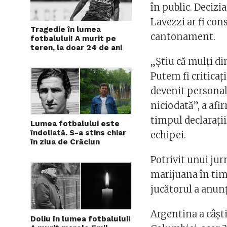
în public. Decizia
Lavezzi ar fi con
Tragedie în lumea
cantonament.
fotbalului! A murit pe
teren, la doar 24 de ani
„Ştiu că mulţi di
Putem fi critica
devenit persona
niciodată”, a afi
timpul declarații
Lumea fotbalului este
îndoliată. S-a stins chiar
echipei.
în ziua de Crăciun
Potrivit unui jur
marijuana în tim
jucătorul a anunț
Argentina a câşt
Doliu în lumea fotbalului!