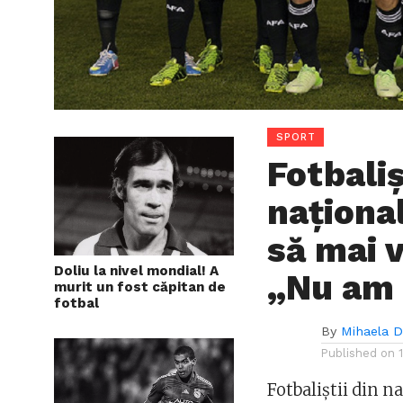
SPORT
Fotbaliș
naționa
să mai 
Doliu la nivel mondial! A
„Nu am 
murit un fost căpitan de
fotbal
By
Mihaela 
Published on
Fotbaliştii din n