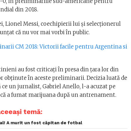
3-0, în preliminariile sud-americane pentru
dial din 2018.
i, Lionel Messi, coechipierii lui şi selecţionerul
nţat că nu vor mai vorbi în public.
inarii CM 2018: Victorii facile pentru Argentina si
inieni au fost criticaţi în presa din ţara lor din
r obţinute în aceste preliminarii. Decizia luată de
 ce un jurnalist, Gabriel Anello, l-a acuzat pe
i că a fumat marijuana după un antrenament.
aceeași temă:
ial! A murit un fost căpitan de fotbal