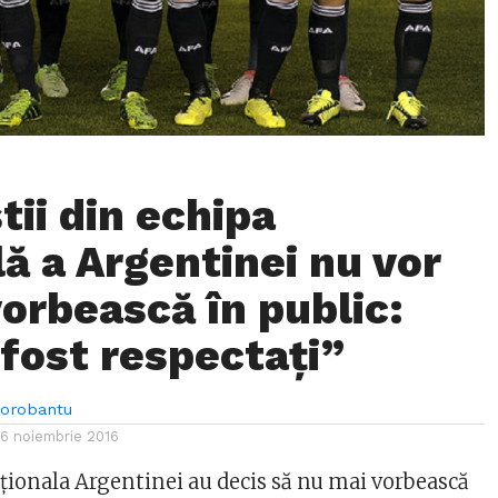
tii din echipa
lă a Argentinei nu vor
vorbească în public:
fost respectați”
Dorobantu
16 noiembrie 2016
aţionala Argentinei au decis să nu mai vorbească