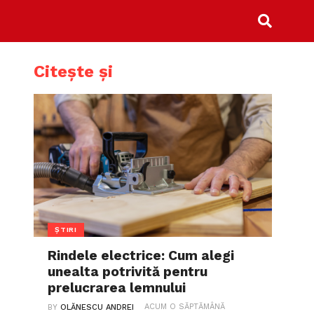
Citește și
ȘTIRI
Rindele electrice: Cum alegi
unealta potrivită pentru
prelucrarea lemnului
ACUM O SĂPTĂMÂNĂ
BY
OLĂNESCU ANDREI