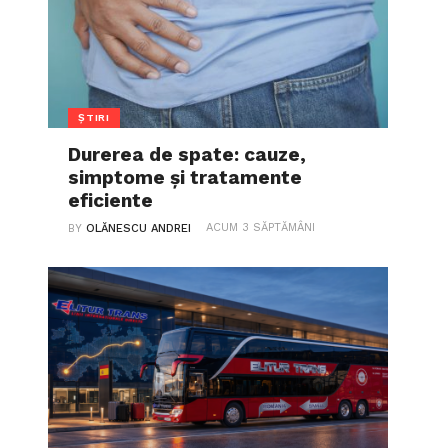
ȘTIRI
Durerea de spate: cauze,
simptome și tratamente
eficiente
ACUM 3 SĂPTĂMÂNI
BY
OLĂNESCU ANDREI