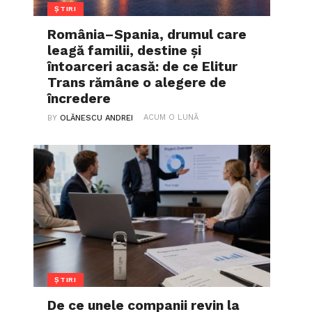
ȘTIRI
România–Spania, drumul care
leagă familii, destine și
întoarceri acasă: de ce Elitur
Trans rămâne o alegere de
încredere
ACUM O LUNĂ
BY
OLĂNESCU ANDREI
ȘTIRI
De ce unele companii revin la