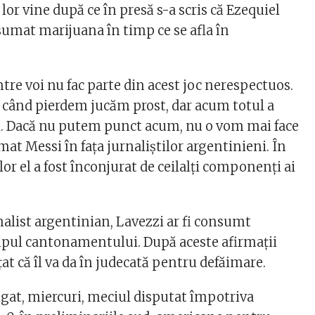
 lor vine după ce în presă s-a scris că Ezequiel
sumat marijuana în timp ce se afla în
ntre voi nu fac parte din acest joc nerespectuos.
ţi când pierdem jucăm prost, dar acum totul a
l. Dacă nu putem punct acum, nu o vom mai face
rmat Messi în faţa jurnaliştilor argentinieni. În
lor el a fost înconjurat de ceilalţi componenţi ai
nalist argentinian, Lavezzi ar fi consumt
pul cantonamentului. După aceste afirmații
at că îl va da în judecată pentru defăimare.
igat, miercuri, meciul disputat împotriva