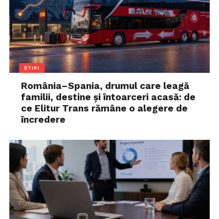
ȘTIRI
România–Spania, drumul care leagă
familii, destine și întoarceri acasă: de
ce Elitur Trans rămâne o alegere de
încredere