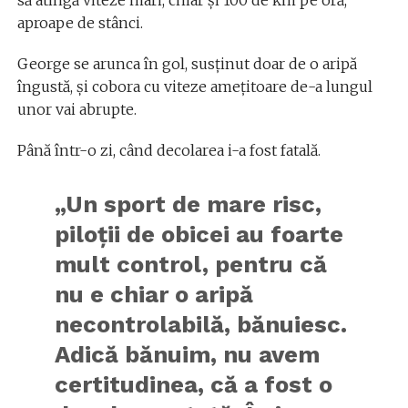
să atingă viteze mari, chiar şi 100 de km pe oră,
aproape de stânci.
George se arunca în gol, susținut doar de o aripă
îngustă, și cobora cu viteze ameţitoare de-a lungul
unor vai abrupte.
Până într-o zi, când decolarea i-a fost fatală.
„Un sport de mare risc,
piloţii de obicei au foarte
mult control, pentru că
nu e chiar o aripă
necontrolabilă, bănuiesc.
Adică bănuim, nu avem
certitudinea, că a fost o