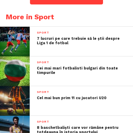
More in Sport
SPORT
7 lucruri pe care trebuie să le știi despre
Liga 1 de fotbal
SPORT
Cei mai mari fotbalisti bulgari din toate
timpurile
SPORT
Cel mai bun prim 11 cu jucatori U20
SPORT
8 baschetbaliști care vor rămâne pentru
totdeauna în istoria sportului