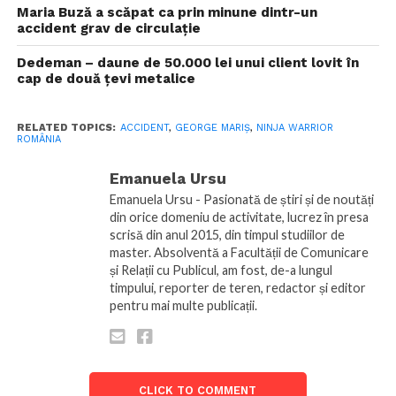
Maria Buză a scăpat ca prin minune dintr-un
accident grav de circulație
Dedeman – daune de 50.000 lei unui client lovit în
cap de două țevi metalice
RELATED TOPICS:
ACCIDENT
,
GEORGE MARIȘ
,
NINJA WARRIOR
ROMÂNIA
Emanuela Ursu
Emanuela Ursu - Pasionată de știri și de noutăți
din orice domeniu de activitate, lucrez în presa
scrisă din anul 2015, din timpul studiilor de
master. Absolventă a Facultății de Comunicare
și Relații cu Publicul, am fost, de-a lungul
timpului, reporter de teren, redactor și editor
pentru mai multe publicații.
CLICK TO COMMENT