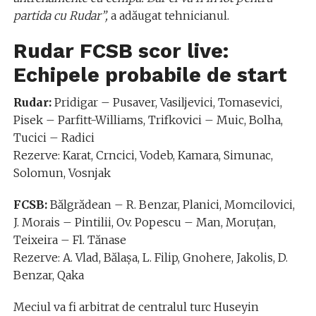
partida cu Rudar”,
a adăugat tehnicianul.
Rudar FCSB scor live:
Echipele probabile de start
Rudar:
Pridigar – Pusaver, Vasiljevici, Tomasevici,
Pisek – Parfitt-Williams, Trifkovici – Muic, Bolha,
Tucici – Radici
Rezerve: Karat, Crncici, Vodeb, Kamara, Simunac,
Solomun, Vosnjak
FCSB:
Bălgrădean – R. Benzar, Planici, Momcilovici,
J. Morais – Pintilii, Ov. Popescu – Man, Moruțan,
Teixeira – Fl. Tănase
Rezerve: A. Vlad, Bălașa, L. Filip, Gnohere, Jakolis, D.
Benzar, Qaka
Meciul va fi arbitrat de centralul turc Huseyin