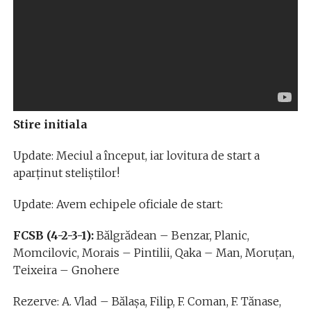
Stire initiala
Update: Meciul a început, iar lovitura de start a
aparţinut steliştilor!
Update: Avem echipele oficiale de start:
FCSB (4-2-3-1):
Bălgrădean – Benzar, Planic,
Momcilovic, Morais – Pintilii, Qaka – Man, Moruțan,
Teixeira – Gnohere
Rezerve: A. Vlad – Bălaşa, Filip, F. Coman, F. Tănase,