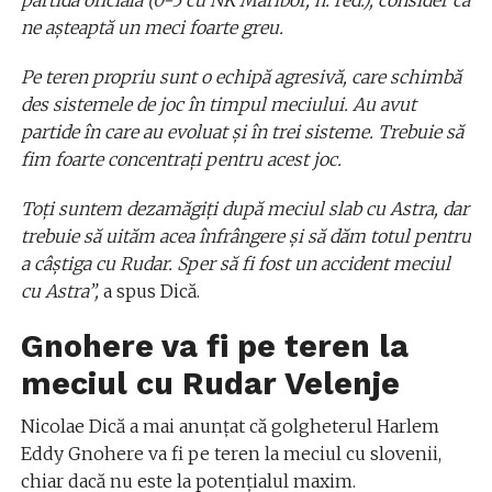
ne aşteaptă un meci foarte greu.
Pe teren propriu sunt o echipă agresivă, care schimbă
des sistemele de joc în timpul meciului. Au avut
partide în care au evoluat şi în trei sisteme. Trebuie să
fim foarte concentraţi pentru acest joc.
Toţi suntem dezamăgiţi după meciul slab cu Astra, dar
trebuie să uităm acea înfrângere şi să dăm totul pentru
a câştiga cu Rudar. Sper să fi fost un accident meciul
cu Astra”,
a spus Dică.
Gnohere va fi pe teren la
meciul cu Rudar Velenje
Nicolae Dică a mai anunțat că golgheterul Harlem
Eddy Gnohere va fi pe teren la meciul cu slovenii,
chiar dacă nu este la potențialul maxim.