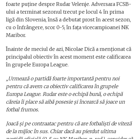
foarte puține despre Rudar Velenje. Adversara FCSB-
ului a terminat sezonul trecut pe locul 4 în prima
ligă din Slovenia, însă a debutat prost în acest sezon,
cu o înfrângere, scor 0-5, în fața vicecampioanei NK
Maribor.
Înainte de meciul de azi, Nicolae Dică a menţionat că
principalul obiectiv în acest moment este calificarea
în grupele Europa League.
„Urmează o partidă foarte importantă pentru noi
pentru că avem ca obiectiv calificarea în grupele
Europa League. Rudar este o echipă bună, o echipă
căreia îi place să aibă posesie şi încearcă să joace un
fotbal frumos.
Joacă şi pe contraatac pentru că are fotbalişti de viteză
de la mijloc în sus. Chiar dacă au pierdut ultima
partidă oficială (0-5 cu NK Maribor, n. red.), consider că