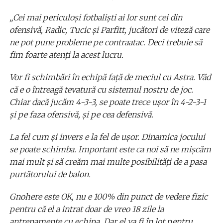
„Cei mai periculoşi fotbalişti ai lor sunt cei din
ofensivă, Radic, Tucic şi Parfitt, jucători de viteză care
ne pot pune probleme pe contraatac. Deci trebuie să
fim foarte atenţi la acest lucru.
Vor fi schimbări în echipă faţă de meciul cu Astra. Văd
că e o întreagă tevatură cu sistemul nostru de joc.
Chiar dacă jucăm 4-3-3, se poate trece uşor în 4-2-3-1
şi pe faza ofensivă, şi pe cea defensivă.
La fel cum şi invers e la fel de uşor. Dinamica jocului
se poate schimba. Important este ca noi să ne mişcăm
mai mult şi să creăm mai multe posibilităţi de a pasa
purtătorului de balon.
Gnohere este OK, nu e 100% din punct de vedere fizic
pentru că el a intrat doar de vreo 18 zile la
antrenamente cu echipa. Dar el va fi în lot pentru