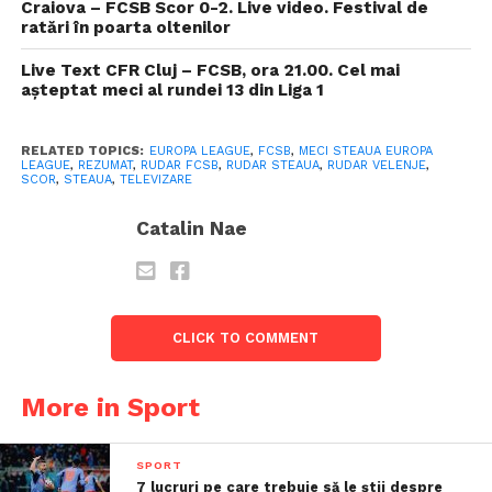
Craiova – FCSB Scor 0-2. Live video. Festival de
ratări în poarta oltenilor
Live Text CFR Cluj – FCSB, ora 21.00. Cel mai
așteptat meci al rundei 13 din Liga 1
RELATED TOPICS:
EUROPA LEAGUE
,
FCSB
,
MECI STEAUA EUROPA
LEAGUE
,
REZUMAT
,
RUDAR FCSB
,
RUDAR STEAUA
,
RUDAR VELENJE
,
SCOR
,
STEAUA
,
TELEVIZARE
Catalin Nae
CLICK TO COMMENT
More in Sport
SPORT
7 lucruri pe care trebuie să le știi despre