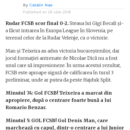
By
Catalin Nae
Published on
26 iulie 2018
Rudar FCSB scor final 0-2.
Steaua lui Gigi Becali şi-
a făcut intrarea în Europa League în Slovenia, pe
terenul celor de la Rudar Velenje, cu o victorie.
Man şi Teixeira au adus victoria bucureştenilor, dar
jocul formaţiei antrenate de Nicolae Dică nu a fost
unul care să impresioneze. În urma acestui rezultat,
FCSB este aproape sigură de calificarea în turul 3
preliminar, unde ar putea da peste Hajduk Split.
Minutul 74: Gol FCSB! Teixeira a marcat din
apropiere, după o centrare foarte bună a lui
Romario Benzar.
Minutul 5: GOL FCSB! Gol Denis Man, care
marchează cu capul, dintr-o centrare a lui Junior