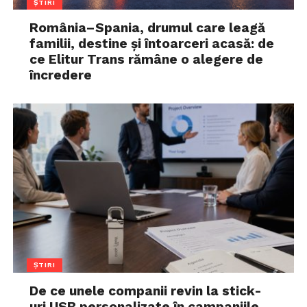
ȘTIRI
România–Spania, drumul care leagă
familii, destine și întoarceri acasă: de
ce Elitur Trans rămâne o alegere de
încredere
ȘTIRI
De ce unele companii revin la stick-
uri USB personalizate în campaniile