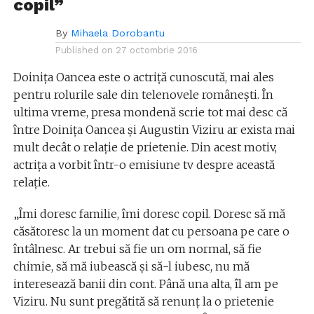
copil”
By
Mihaela Dorobantu
Published on
27 octombrie 2016
Doinița Oancea este o actriță cunoscută, mai ales
pentru rolurile sale din telenovele românești. În
ultima vreme, presa mondenă scrie tot mai desc că
între Doinița Oancea și Augustin Viziru ar exista mai
mult decât o relație de prietenie. Din acest motiv,
actrița a vorbit într-o emisiune tv despre această
relație.
„Îmi doresc familie, îmi doresc copil. Doresc să mă
căsătoresc la un moment dat cu persoana pe care o
întâlnesc. Ar trebui să fie un om normal, să fie
chimie, să mă iubească şi să-l iubesc, nu mă
interesează banii din cont. Până una alta, îl am pe
Viziru. Nu sunt pregătită să renunţ la o prietenie