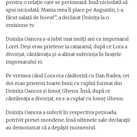
pentru o relaţie care se perimează. Însă niciodată să
spui niciodată. Mama mea îl place pe Augustin, i-a
făcut salată de boeuf”, a declarat Doiniţa la o
emisiune tv.
Doinița Oancea s-a iubit mai mulți ani cu impresarul
Lorei. Deși erau prietene la cataramă, după ce Lora a
divorțat, cântăreața și-a alinat suferința în brațele
impresarului ei.
Pe vremea când Lora era căsătorită cu Dan Badea, cei
doi erau prieteni foarte buni cu cuplul format din
Doinița Oancea și Ionuț Ghenu. Însă, după ce
cântăreața a divorțat, ea s-a cuplat cu Ionuț Ghenu.
Doinița Oancea a suferit în respectiva perioada,
potrivit presei mondene, însă ultimele sale declarații
au demonstrat că a depășit momentul.