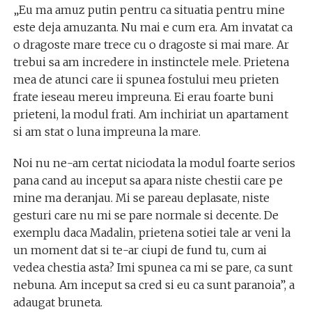
„Eu ma amuz putin pentru ca situatia pentru mine
este deja amuzanta. Nu mai e cum era. Am invatat ca
o dragoste mare trece cu o dragoste si mai mare. Ar
trebui sa am incredere in instinctele mele. Prietena
mea de atunci care ii spunea fostului meu prieten
frate ieseau mereu impreuna. Ei erau foarte buni
prieteni, la modul frati. Am inchiriat un apartament
si am stat o luna impreuna la mare.
Noi nu ne-am certat niciodata la modul foarte serios
pana cand au inceput sa apara niste chestii care pe
mine ma deranjau. Mi se pareau deplasate, niste
gesturi care nu mi se pare normale si decente. De
exemplu daca Madalin, prietena sotiei tale ar veni la
un moment dat si te-ar ciupi de fund tu, cum ai
vedea chestia asta? Imi spunea ca mi se pare, ca sunt
nebuna. Am inceput sa cred si eu ca sunt paranoia”, a
adaugat bruneta.