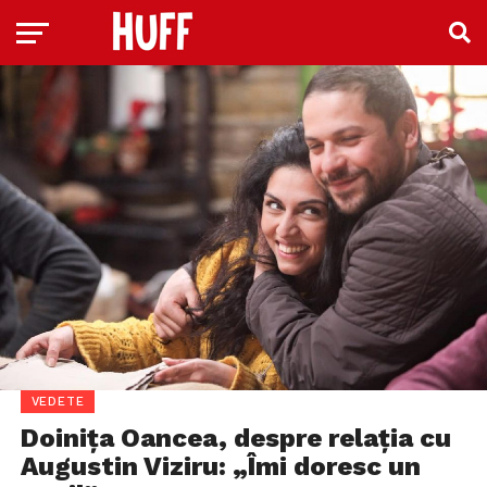
VEDETE
Doinița Oancea, despre relația cu
Augustin Viziru: „Îmi doresc un