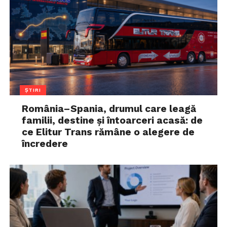
ȘTIRI
România–Spania, drumul care leagă
familii, destine și întoarceri acasă: de
ce Elitur Trans rămâne o alegere de
încredere