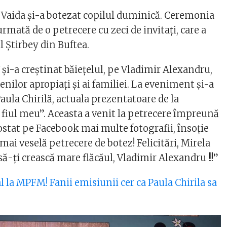
Vaida și-a botezat copilul duminică. Ceremonia
urmată de o petrecere cu zeci de invitați, care a
ul Știrbey din Buftea.
și-a creștinat băiețelul, pe Vladimir Alexandru,
enilor apropiați și ai familiei. La eveniment și-a
 Paula Chirilă, actuala prezentatoare de la
fiul meu”. Aceasta a venit la petrecere împreună
 postat pe Facebook mai multe fotografii, însoție
mai veselă petrecere de botez! Felicitări, Mirela
ă-ţi crească mare flăcăul, Vladimir Alexandru !!!”
l la MPFM! Fanii emisiunii cer ca Paula Chirila sa