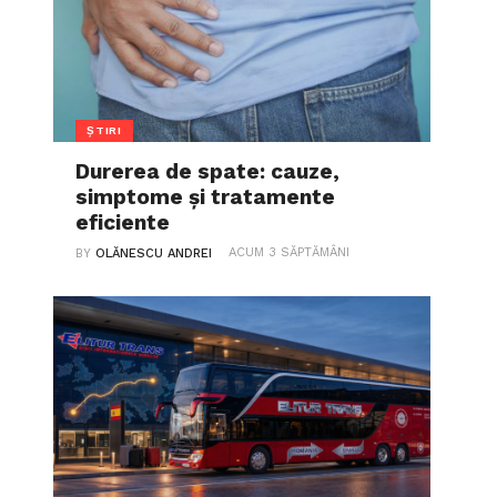
ȘTIRI
Durerea de spate: cauze,
simptome și tratamente
eficiente
ACUM 3 SĂPTĂMÂNI
BY
OLĂNESCU ANDREI