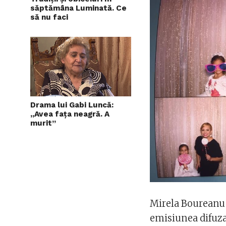
săptămâna Luminată. Ce
să nu faci
Drama lui Gabi Luncă:
„Avea faţa neagră. A
murit”
Mirela Boureanu 
emisiunea difuza