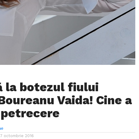
 la botezul fiului
 Boureanu Vaida! Cine a
a petrecere
ae
17 octombrie 2016