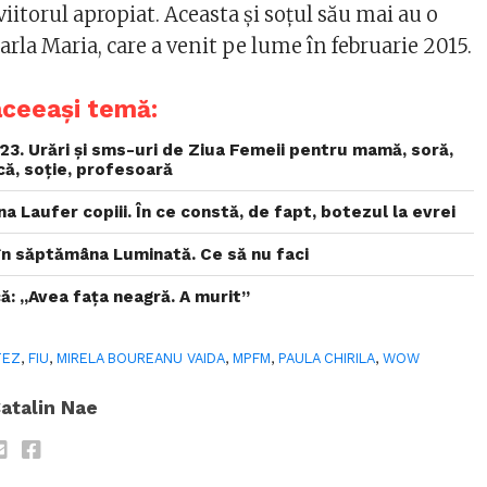
viitorul apropiat. Aceasta și soțul său mai au o
arla Maria, care a venit pe lume în februarie 2015.
aceeași temă:
3. Urări și sms-uri de Ziua Femeii pentru mamă, soră,
ică, soție, profesoară
a Laufer copiii. În ce constă, de fapt, botezul la evrei
i în săptămâna Luminată. Ce să nu faci
ă: „Avea faţa neagră. A murit”
TEZ
,
FIU
,
MIRELA BOUREANU VAIDA
,
MPFM
,
PAULA CHIRILA
,
WOW
atalin Nae