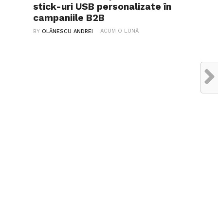
stick-uri USB personalizate în
campaniile B2B
ACUM O LUNĂ
BY
OLĂNESCU ANDREI