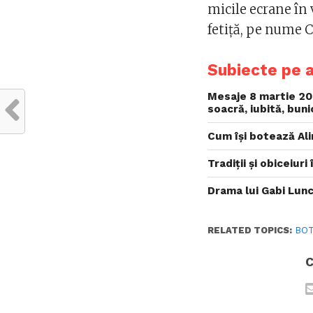
micile ecrane în 
fetiță, pe nume C
Subiecte pe 
Mesaje 8 martie 202
soacră, iubită, bun
Cum își botează Alin
Tradiții și obiceiur
Drama lui Gabi Lunc
RELATED TOPICS:
BO
C