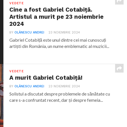
VEDETE
Cine a fost Gabriel Cotabiță.
Artistul a murit pe 23 noiembrie
2024
BY
OLĂNESCU ANDREI
23 NOIEMBRIE 2024
Gabriel Cotabiță este unul dintre cei mai cunoscuți
artiști din România, un nume emblematic al muzicii...
VEDETE
A murit Gabriel Cotabiță!
BY
OLĂNESCU ANDREI
23 NOIEMBRIE 2024
Solistul a discutat despre problemele de sănătate cu
care s-a confruntat recent, dar și despre femeia...