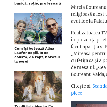
bunică, soție, profesoară
Mirela Boureanu 
religioasă a fost 
avut loc la Palat
Realizatoarea TV 
în prezența priet
făcut apariția și
Cum își botează Alina
Laufer copiii. În ce
„Mireasă pentru 
constă, de fapt, botezul
cu fetița sa și a
la evrei
de mesajul: „Cea 
Boureanu Vaida, s
Citește și:
Scanda
plece
Tradiții și obiceiuri în