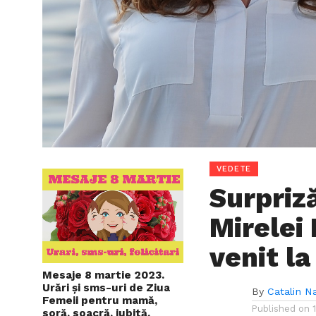
VEDETE
Surpriză
Mirelei
venit l
Mesaje 8 martie 2023.
Urări și sms-uri de Ziua
By
Catalin N
Femeii pentru mamă,
Published on
soră, soacră, iubită,