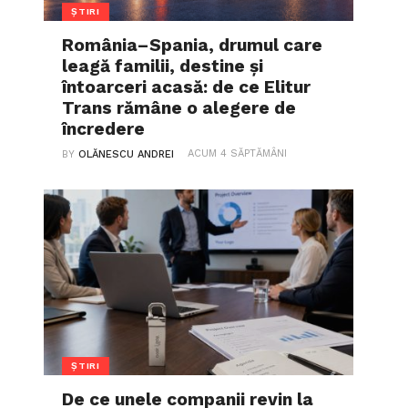
ȘTIRI
România–Spania, drumul care
leagă familii, destine și
întoarceri acasă: de ce Elitur
Trans rămâne o alegere de
încredere
ACUM 4 SĂPTĂMÂNI
BY
OLĂNESCU ANDREI
ȘTIRI
De ce unele companii revin la