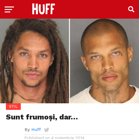
STIL
Sunt frumoși, dar…
By
Huff
Published on
4 noiembrie 2014