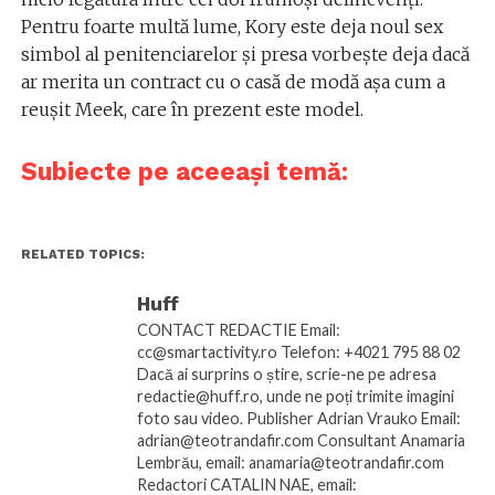
Pentru foarte multă lume, Kory este deja noul sex
simbol al penitenciarelor și presa vorbește deja dacă
ar merita un contract cu o casă de modă așa cum a
reușit Meek, care în prezent este model.
Subiecte pe aceeași temă:
RELATED TOPICS:
Huff
CONTACT REDACTIE Email:
cc@smartactivity.ro Telefon: +4021 795 88 02
Dacă ai surprins o știre, scrie-ne pe adresa
redactie@huff.ro, unde ne poți trimite imagini
foto sau video. Publisher Adrian Vrauko Email:
adrian@teotrandafir.com Consultant Anamaria
Lembrău, email: anamaria@teotrandafir.com
Redactori CATALIN NAE, email: