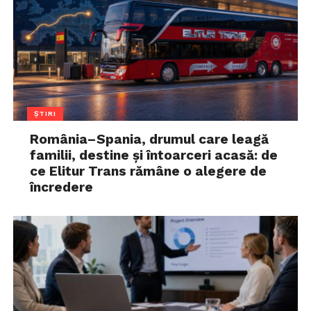
ȘTIRI
România–Spania, drumul care leagă
familii, destine și întoarceri acasă: de
ce Elitur Trans rămâne o alegere de
încredere