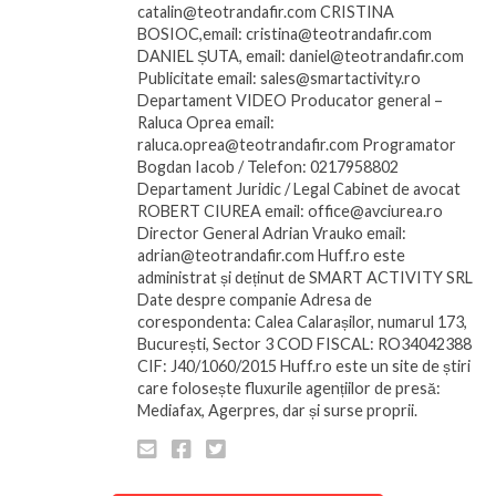
catalin@teotrandafir.com CRISTINA
BOSIOC,email: cristina@teotrandafir.com
DANIEL ȘUTA, email: daniel@teotrandafir.com
Publicitate email: sales@smartactivity.ro
Departament VIDEO Producator general –
Raluca Oprea email:
raluca.oprea@teotrandafir.com Programator
Bogdan Iacob / Telefon: 0217958802
Departament Juridic / Legal Cabinet de avocat
ROBERT CIUREA email: office@avciurea.ro
Director General Adrian Vrauko email:
adrian@teotrandafir.com Huff.ro este
administrat și deținut de SMART ACTIVITY SRL
Date despre companie Adresa de
corespondenta: Calea Calarașilor, numarul 173,
București, Sector 3 COD FISCAL: RO34042388
CIF: J40/1060/2015 Huff.ro este un site de știri
care folosește fluxurile agențiilor de presă:
Mediafax, Agerpres, dar și surse proprii.