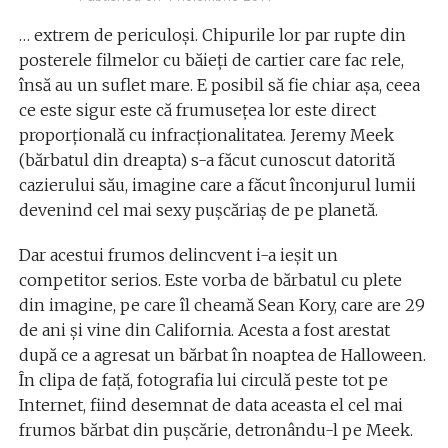
… extrem de periculoși. Chipurile lor par rupte din
posterele filmelor cu băieți de cartier care fac rele,
însă au un suflet mare. E posibil să fie chiar așa, ceea
ce este sigur este că frumusețea lor este direct
proporțională cu infracționalitatea. Jeremy Meek
(bărbatul din dreapta) s-a făcut cunoscut datorită
cazierului său, imagine care a făcut înconjurul lumii
devenind cel mai sexy pușcăriaș de pe planetă.
Dar acestui frumos delincvent i-a ieșit un
competitor serios. Este vorba de bărbatul cu plete
din imagine, pe care îl cheamă Sean Kory, care are 29
de ani și vine din California. Acesta a fost arestat
după ce a agresat un bărbat în noaptea de Halloween.
În clipa de față, fotografia lui circulă peste tot pe
Internet, fiind desemnat de data aceasta el cel mai
frumos bărbat din pușcărie, detronându-l pe Meek.