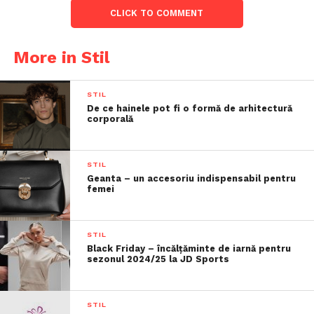
CLICK TO COMMENT
More in Stil
STIL
De ce hainele pot fi o formă de arhitectură
corporală
STIL
Geanta – un accesoriu indispensabil pentru
femei
STIL
Black Friday – încălțăminte de iarnă pentru
sezonul 2024/25 la JD Sports
STIL