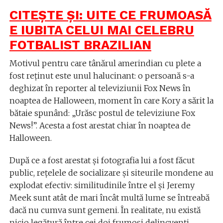
CITEȘTE ȘI:
UITE CE FRUMOASĂ
E IUBITA CELUI MAI CELEBRU
FOTBALIST BRAZILIAN
Motivul pentru care tânărul amerindian cu plete a
fost reținut este unul halucinant: o persoană s-a
deghizat în reporter al televiziunii Fox News în
noaptea de Halloween, moment în care Kory a sărit la
bătaie spunând: „Urăsc postul de televiziune Fox
News!”. Acesta a fost arestat chiar în noaptea de
Halloween.
După ce a fost arestat și fotografia lui a fost făcut
public, rețelele de socializare și siteurile mondene au
explodat efectiv: similitudinile între el și Jeremy
Meek sunt atât de mari încât multă lume se întreabă
dacă nu cumva sunt gemeni. În realitate, nu există
nicio legătură între cei doi frumoși delincvenți.