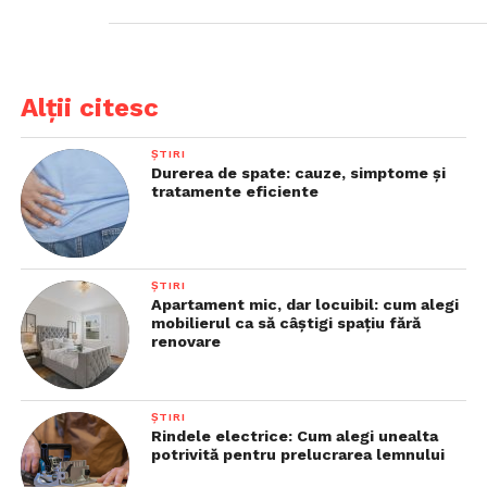
Alții citesc
ȘTIRI
Durerea de spate: cauze, simptome și
tratamente eficiente
ȘTIRI
Apartament mic, dar locuibil: cum alegi
mobilierul ca să câștigi spațiu fără
renovare
ȘTIRI
Rindele electrice: Cum alegi unealta
potrivită pentru prelucrarea lemnului