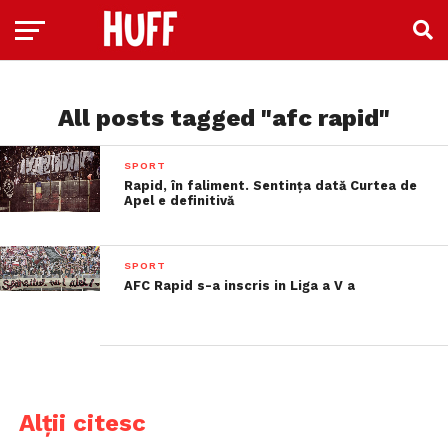
All posts tagged "afc rapid"
SPORT
Rapid, în faliment. Sentința dată Curtea de
Apel e definitivă
SPORT
AFC Rapid s-a inscris in Liga a V a
Alții citesc