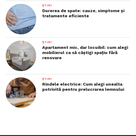
ȘTIRI
Durerea de spate: cauze, simptome și
tratamente eficiente
ȘTIRI
Apartament mic, dar locuibil: cum alegi
mobilierul ca să câștigi spațiu fără
renovare
ȘTIRI
Rindele electrice: Cum alegi unealta
potrivită pentru prelucrarea lemnului