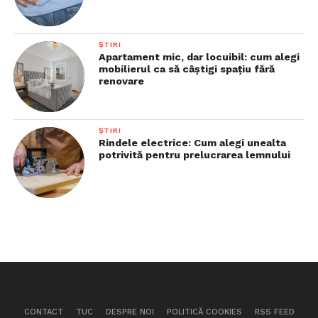
ȘTIRI
Apartament mic, dar locuibil: cum alegi
mobilierul ca să câștigi spațiu fără
renovare
ȘTIRI
Rindele electrice: Cum alegi unealta
potrivită pentru prelucrarea lemnului
CONTACT
TUC
DESPRE NOI
POLITICĂ COOKIES
RSS FEED