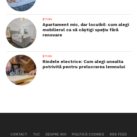
ȘTIRI
Apartament mic, dar locuibil: cum alegi
mobilierul ca să câștigi spațiu fără
renovare
ȘTIRI
Rindele electrice: Cum alegi unealta
potrivită pentru prelucrarea lemnului
CONTACT
TUC
DESPRE NOI
POLITICĂ COOKIES
RSS FEED