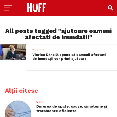
All posts tagged "ajutoare oameni
afectati de inundatii"
POLITIC
Viorica Dăncilă spune că oamenii afectați
de inundații vor primi ajutoare
Alții citesc
ȘTIRI
Durerea de spate: cauze, simptome și
tratamente eficiente