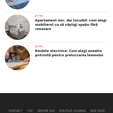
ȘTIRI
Apartament mic, dar locuibil: cum alegi
mobilierul ca să câștigi spațiu fără
renovare
ȘTIRI
Rindele electrice: Cum alegi unealta
potrivită pentru prelucrarea lemnului
CONTACT
TUC
DESPRE NOI
POLITICĂ COOKIES
RSS FEED