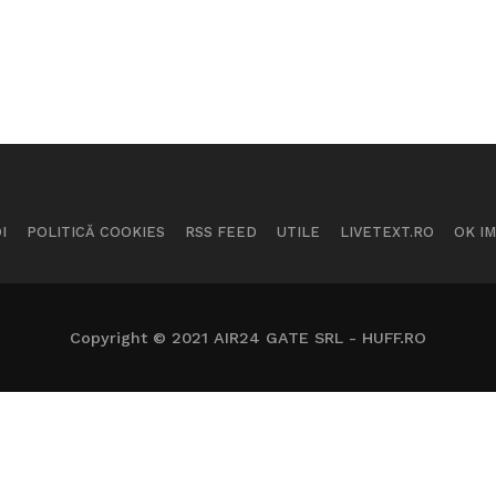
I
POLITICĂ COOKIES
RSS FEED
UTILE
LIVETEXT.RO
OK I
Copyright © 2021 AIR24 GATE SRL - HUFF.RO