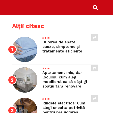
Alții citesc
ȘTIRI
Durerea de spate:
cauze, simptome și
tratamente eficiente
ȘTIRI
Apartament mic, dar
locuibil: cum alegi
mobilierul ca să câștigi
spațiu fără renovare
ȘTIRI
Rindele electrice: Cum
alegi unealta potrivită
pentru prelucrarea