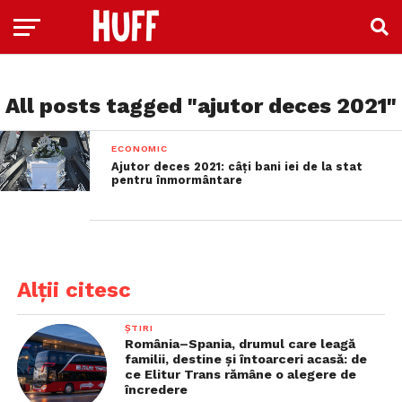
All posts tagged "ajutor deces 2021"
ECONOMIC
Ajutor deces 2021: câți bani iei de la stat
pentru înmormântare
Alții citesc
ȘTIRI
România–Spania, drumul care leagă
familii, destine și întoarceri acasă: de
ce Elitur Trans rămâne o alegere de
încredere