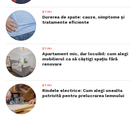
ȘTIRI
Durerea de spate: cauze, simptome și
tratamente eficiente
ȘTIRI
Apartament mic, dar locuibil: cum alegi
mobilierul ca să câștigi spațiu fără
renovare
ȘTIRI
Rindele electrice: Cum alegi unealta
potrivită pentru prelucrarea lemnului