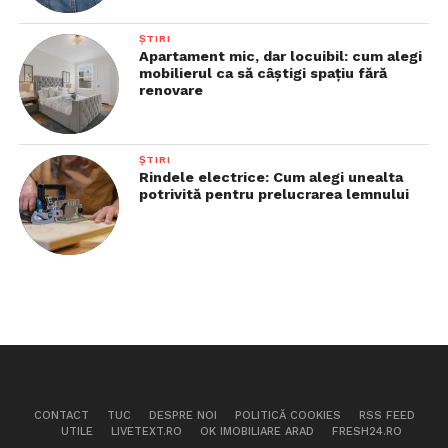
ȘTIRI
Apartament mic, dar locuibil: cum alegi
mobilierul ca să câștigi spațiu fără
renovare
ȘTIRI
Rindele electrice: Cum alegi unealta
potrivită pentru prelucrarea lemnului
CONTACT
TUC
DESPRE NOI
POLITICĂ COOKIES
RSS FEED
UTILE
LIVETEXT.RO
OK IMOBILIARE ARAD
FRESH24.RO