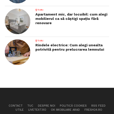
ȘTIRI
Apartament mic, dar locuibil: cum alegi
mobilierul ca să câștigi spațiu fără
renovare
ȘTIRI
Rindele electrice: Cum alegi unealta
potrivită pentru prelucrarea lemnului
CONTACT
TUC
DESPRE NOI
POLITICĂ COOKIES
RSS FEED
UTILE
LIVETEXT.RO
OK IMOBILIARE ARAD
FRESH24.RO