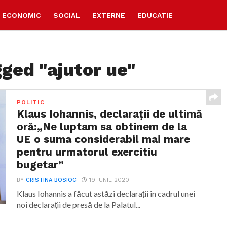
ECONOMIC
SOCIAL
EXTERNE
EDUCATIE
gged "ajutor ue"
POLITIC
Klaus Iohannis, declarații de ultimă
oră:„Ne luptam sa obtinem de la
UE o suma considerabil mai mare
pentru urmatorul exercitiu
bugetar”
BY
CRISTINA BOSIOC
19 IUNIE 2020
Klaus Iohannis a făcut astăzi declarații în cadrul unei
noi declarații de presă de la Palatul...