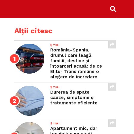
Alții citesc
ȘTIRI
România–Spania,
drumul care leagă
familii, destine și
întoarceri acasă: de ce
Elitur Trans rămâne o
alegere de încredere
ȘTIRI
Durerea de spate:
cauze, simptome și
tratamente eficiente
ȘTIRI
Apartament mic, dar
locuibil: cum alegi