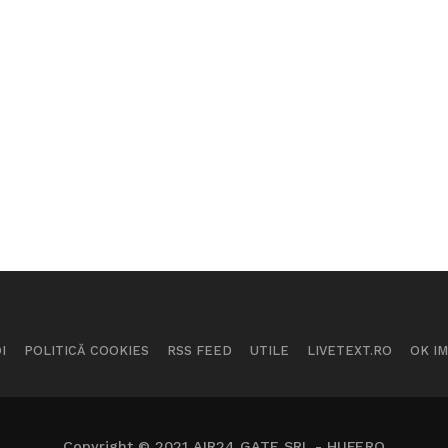
I
POLITICĂ COOKIES
RSS FEED
UTILE
LIVETEXT.RO
OK I
Copyright © 2021 AIR24 GATE SRL - HUFF.RO