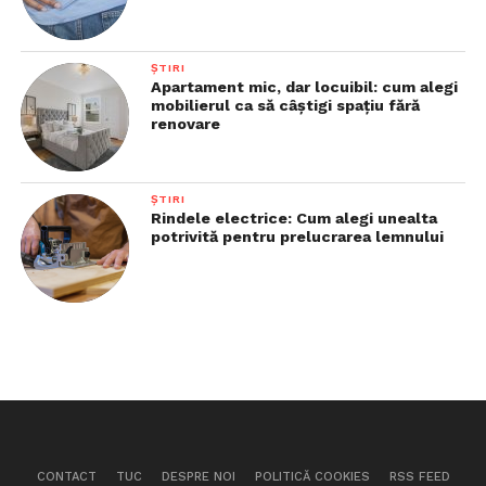
ȘTIRI
Apartament mic, dar locuibil: cum alegi
mobilierul ca să câștigi spațiu fără
renovare
ȘTIRI
Rindele electrice: Cum alegi unealta
potrivită pentru prelucrarea lemnului
CONTACT
TUC
DESPRE NOI
POLITICĂ COOKIES
RSS FEED