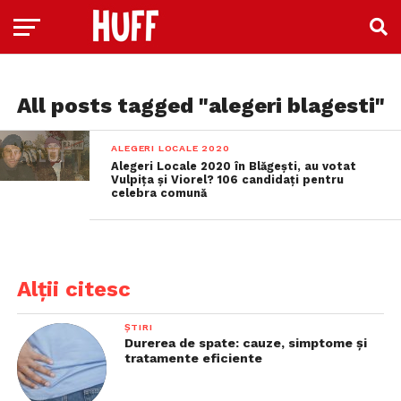
All posts tagged "alegeri blagesti"
ALEGERI LOCALE 2020
Alegeri Locale 2020 în Blăgești, au votat
Vulpița și Viorel? 106 candidați pentru
celebra comună
Alții citesc
ȘTIRI
Durerea de spate: cauze, simptome și
tratamente eficiente