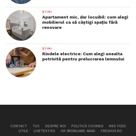
ȘTIRI
Apartament mic, dar locuibil: cum alegi
mobilierul ca să câștigi spațiu fără
renovare
ȘTIRI
Rindele electrice: Cum alegi unealta
potrivită pentru prelucrarea lemnului
CONTACT
TUC
DESPRE NOI
POLITICĂ COOKIES
RSS FEED
UTILE
LIVETEXT.RO
OK IMOBILIARE ARAD
FRESH24.RO