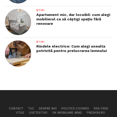
ȘTIRI
Apartament mic, dar locuibil: cum alegi
mobilierul ca să câștigi spațiu fără
renovare
ȘTIRI
Rindele electrice: Cum alegi unealta
potrivită pentru prelucrarea lemnului
CONTACT
TUC
DESPRE NOI
POLITICĂ COOKIES
RSS FEED
UTILE
LIVETEXT.RO
OK IMOBILIARE ARAD
FRESH24.RO