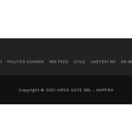
I
POLITICĂ COOKIES
RSS FEED
UTILE
LIVETEXT.RO
OK I
Copyright © 2021 AIR24 GATE SRL - HUFF.RO