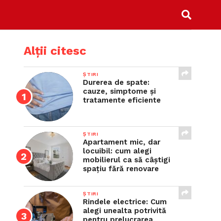
Alții citesc
ȘTIRI
Durerea de spate:
cauze, simptome și
tratamente eficiente
ȘTIRI
Apartament mic, dar
locuibil: cum alegi
mobilierul ca să câștigi
spațiu fără renovare
ȘTIRI
Rindele electrice: Cum
alegi unealta potrivită
pentru prelucrarea