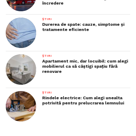
încredere
ȘTIRI
Durerea de spate: cauze, simptome și
tratamente eficiente
ȘTIRI
Apartament mic, dar locuibil: cum alegi
mobilierul ca să câștigi spațiu fără
renovare
ȘTIRI
Rindele electrice: Cum alegi unealta
potrivită pentru prelucrarea lemnului