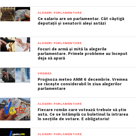
ALEGERI PARLAMENTARE
Ce salariu are un parlamentar. Cât câștigă
deputații și senatorii aleși astăzi
ALEGERI PARLAMENTARE
Focuri de armă și mită la alegerile
parlamentare. Primele probleme au început
deja să apară
VREMEA
Prognoza meteo ANM 6 decembrie. Vremea
se răcește considerabil în ziua alegerilor
parlamentare
ALEGERI PARLAMENTARE
Fiecare român care votează trebuie să știe
asta. Ce se întâmplă cu buletinul la intrarea
în secțiile de votare. E obligatoriu!
ALEGERI PARLAMENTARE