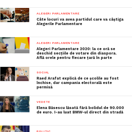
ALEGERI PARLAMENTARE
Câte locuri va avea partidul care va câștiga
Alegerile Parlamentare
ALEGERI PARLAMENTARE
Alegeri Parlamentare 2020: la ce oră se
deschid secțiile de votare din diaspora.
Află orele pentru fiecare țară în parte
SOCIAL
Raed Arafat explică de ce școlile au fost
închise, dar campania electorală este
permisă
VEDETE
Elena Băsescu lăsată fără bolidul de 90.000
de euro. I-au luat BMW-ul direct din stradă
POLITIC