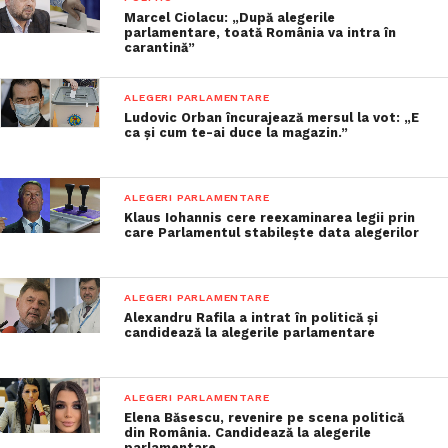
Marcel Ciolacu: „După alegerile
parlamentare, toată România va intra în
carantină”
ALEGERI PARLAMENTARE
Ludovic Orban încurajează mersul la vot: „E
ca și cum te-ai duce la magazin.”
ALEGERI PARLAMENTARE
Klaus Iohannis cere reexaminarea legii prin
care Parlamentul stabilește data alegerilor
ALEGERI PARLAMENTARE
Alexandru Rafila a intrat în politică și
candidează la alegerile parlamentare
ALEGERI PARLAMENTARE
Elena Băsescu, revenire pe scena politică
din România. Candidează la alegerile
parlamentare