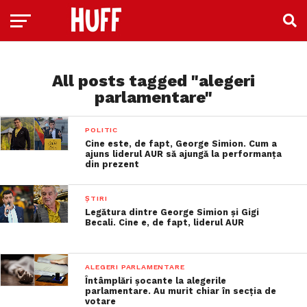
All posts tagged "alegeri
parlamentare"
POLITIC
Cine este, de fapt, George Simion. Cum a
ajuns liderul AUR să ajungă la performanța
din prezent
ȘTIRI
Legătura dintre George Simion și Gigi
Becali. Cine e, de fapt, liderul AUR
ALEGERI PARLAMENTARE
Întâmplări șocante la alegerile
parlamentare. Au murit chiar în secția de
votare