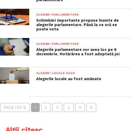
ALEGERI PARLAMENTARE
Schimbări importante propuse înainte de
alegerile parlamentare. Până la ce oră se
poate vota
ALEGERI PARLAMENTARE
Alegerile parlamentare vor avea loc pe 6
decembrie. Hotărârea a fost adoptată joi
ALEGERI LOCALE 2020
Alegerile locale au fost amânate
PAGE 1 OF 6
1
2
3
4
5
6
Alții citesc