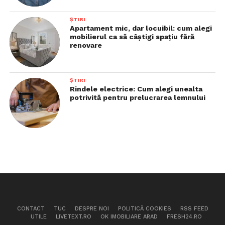
ȘTIRI
Apartament mic, dar locuibil: cum alegi
mobilierul ca să câștigi spațiu fără
renovare
ȘTIRI
Rindele electrice: Cum alegi unealta
potrivită pentru prelucrarea lemnului
CONTACT
TUC
DESPRE NOI
POLITICĂ COOKIES
RSS FEED
UTILE
LIVETEXT.RO
OK IMOBILIARE ARAD
FRESH24.RO