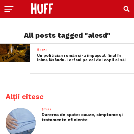
All posts tagged "alesd"
ȘTIRI
Un politician român și-a împușcat finul în
inimă lăsându-i orfani pe cei doi copii ai săi
Alții citesc
ȘTIRI
Durerea de spate: cauze, simptome și
tratamente eficiente