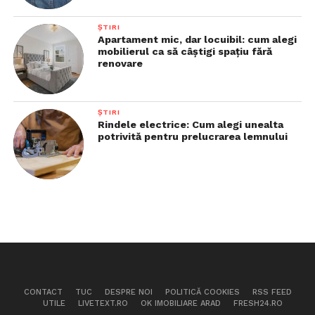
ȘTIRI
Apartament mic, dar locuibil: cum alegi
mobilierul ca să câștigi spațiu fără
renovare
ȘTIRI
Rindele electrice: Cum alegi unealta
potrivită pentru prelucrarea lemnului
CONTACT
TUC
DESPRE NOI
POLITICĂ COOKIES
RSS FEED
UTILE
LIVETEXT.RO
OK IMOBILIARE ARAD
FRESH24.RO