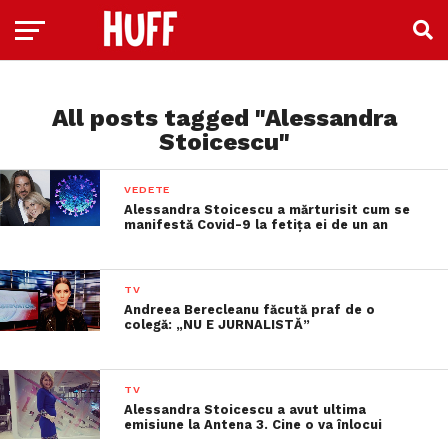
All posts tagged "Alessandra
Stoicescu"
VEDETE
Alessandra Stoicescu a mărturisit cum se
manifestă Covid-9 la fetița ei de un an
TV
Andreea Berecleanu făcută praf de o
colegă: „NU E JURNALISTĂ”
TV
Alessandra Stoicescu a avut ultima
emisiune la Antena 3. Cine o va înlocui