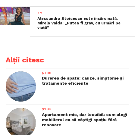
TV
Alessandra Stoicescu este însărcinată.
Mirela Vaida: „Putea fi grav, cu urmări pe
viață”
Alții citesc
ȘTIRI
Durerea de spate: cauze, simptome și
tratamente eficiente
ȘTIRI
Apartament mic, dar locuibil: cum alegi
mobilierul ca să câștigi spațiu fără
renovare