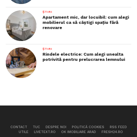
ȘTIRI
Apartament mic, dar locuibil: cum alegi
mobilierul ca să câștigi spațiu fără
renovare
ȘTIRI
Rindele electrice: Cum alegi unealta
potrivită pentru prelucrarea lemnului
CONTACT
TUC
DESPRE NOI
POLITICĂ COOKIES
RSS FEED
UTILE
LIVETEXT.RO
OK IMOBILIARE ARAD
FRESH24.RO