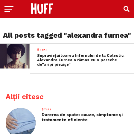
All posts tagged "alexandra furnea"
ȘTIRI
Supraviețuitoarea Infernului de la Colectiv.
Alexandra Furnea a rămas cu o pereche
de”aripi piezișe”
Alții citesc
ȘTIRI
Durerea de spate: cauze, simptome și
tratamente eficiente