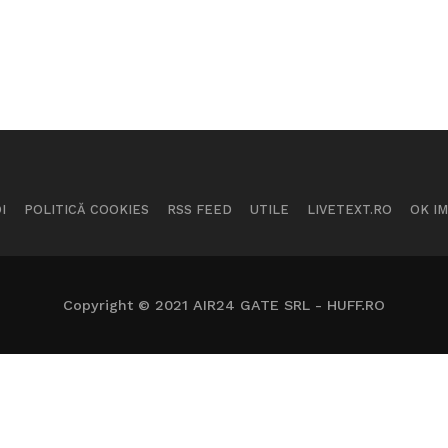
I
POLITICĂ COOKIES
RSS FEED
UTILE
LIVETEXT.RO
OK I
Copyright © 2021 AIR24 GATE SRL - HUFF.RO