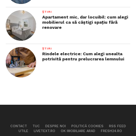
ȘTIRI
Apartament mic, dar locuibil: cum alegi
mobilierul ca să câștigi spațiu fără
renovare
ȘTIRI
Rindele electrice: Cum alegi unealta
potrivită pentru prelucrarea lemnului
CONTACT
TUC
DESPRE NOI
POLITICĂ COOKIES
RSS FEED
UTILE
LIVETEXT.RO
OK IMOBILIARE ARAD
FRESH24.RO