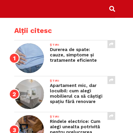
Alții citesc
ȘTIRI
Durerea de spate:
cauze, simptome și
tratamente eficiente
ȘTIRI
Apartament mic, dar
locuibil: cum alegi
mobilierul ca să câștigi
spațiu fără renovare
ȘTIRI
Rindele electrice: Cum
alegi unealta potrivită
pentru prelucrarea