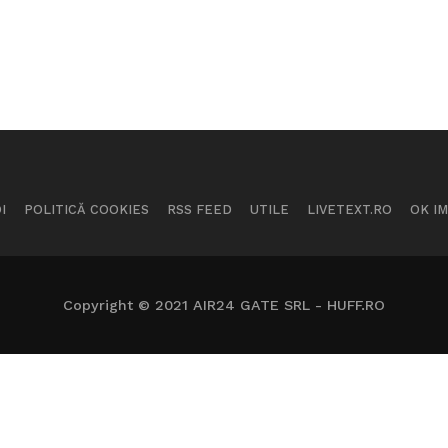
I
POLITICĂ COOKIES
RSS FEED
UTILE
LIVETEXT.RO
OK I
Copyright © 2021 AIR24 GATE SRL - HUFF.RO