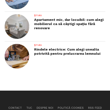
ȘTIRI
Apartament mic, dar locuibil: cum alegi
mobilierul ca să câștigi spațiu fără
renovare
ȘTIRI
Rindele electrice: Cum alegi unealta
potrivită pentru prelucrarea lemnului
CONTACT
TUC
DESPRE NOI
POLITICĂ COOKIES
RSS FEED