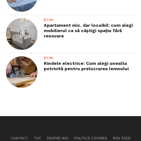
ȘTIRI
Apartament mic, dar locuibil: cum alegi
mobilierul ca să câștigi spațiu fără
renovare
ȘTIRI
Rindele electrice: Cum alegi unealta
potrivită pentru prelucrarea lemnului
CONTACT
TUC
DESPRE NOI
POLITICĂ COOKIES
RSS FEED