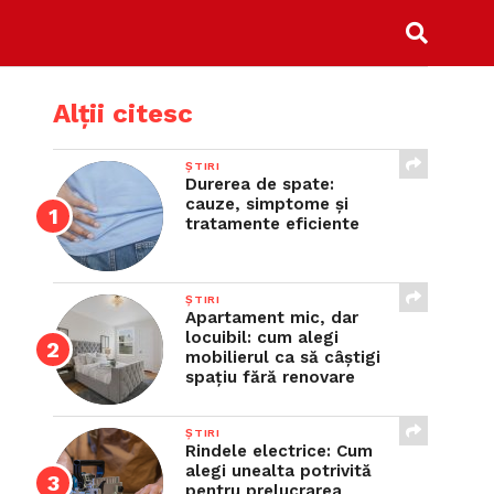
Alții citesc
ȘTIRI
Durerea de spate:
cauze, simptome și
tratamente eficiente
ȘTIRI
Apartament mic, dar
locuibil: cum alegi
mobilierul ca să câștigi
spațiu fără renovare
ȘTIRI
Rindele electrice: Cum
alegi unealta potrivită
pentru prelucrarea