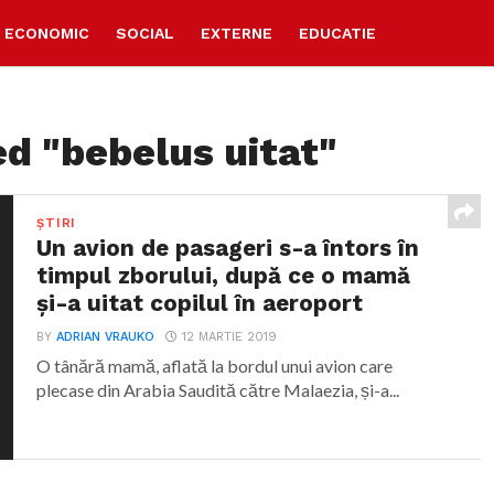
ECONOMIC
SOCIAL
EXTERNE
EDUCATIE
ed "bebelus uitat"
ȘTIRI
Un avion de pasageri s-a întors în
timpul zborului, după ce o mamă
și-a uitat copilul în aeroport
BY
ADRIAN VRAUKO
12 MARTIE 2019
O tânără mamă, aflată la bordul unui avion care
plecase din Arabia Saudită către Malaezia, și-a...