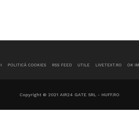
I
POLITICĂ COOKIES
RSS FEED
UTILE
LIVETEXT.RO
OK I
Copyright © 2021 AIR24 GATE SRL - HUFF.RO