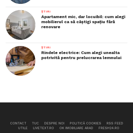
ȘTIRI
Apartament mic, dar locuibil: cum alegi
mobilierul ca să câștigi spațiu fără
renovare
ȘTIRI
Rindele electrice: Cum alegi unealta
potrivită pentru prelucrarea lemnului
CONTACT
TUC
DESPRE NOI
POLITICĂ COOKIES
RSS FEED
UTILE
LIVETEXT.RO
OK IMOBILIARE ARAD
FRESH24.RO