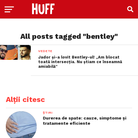
All posts tagged "bentley"
VEDETE
Jador și-a lovit Bentley-ul! „Am blocat
toată intersecția. Nu știam ce înseamnă
amiabilă”
Alții citesc
ȘTIRI
Durerea de spate: cauze, simptome și
tratamente eficiente