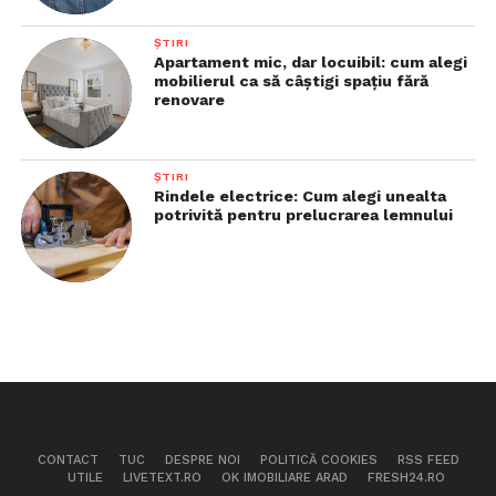
ȘTIRI
Apartament mic, dar locuibil: cum alegi
mobilierul ca să câștigi spațiu fără
renovare
ȘTIRI
Rindele electrice: Cum alegi unealta
potrivită pentru prelucrarea lemnului
CONTACT
TUC
DESPRE NOI
POLITICĂ COOKIES
RSS FEED
UTILE
LIVETEXT.RO
OK IMOBILIARE ARAD
FRESH24.RO